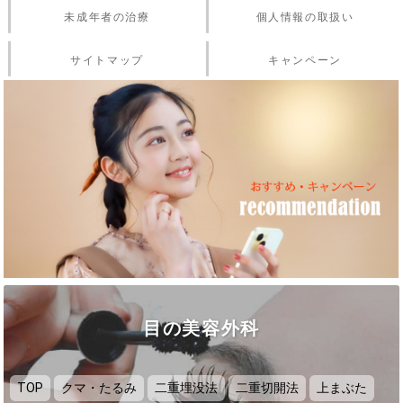
未成年者の治療
個人情報の取扱い
サイトマップ
キャンペーン
目の美容外科
TOP
クマ・たるみ
二重埋没法
二重切開法
上まぶた