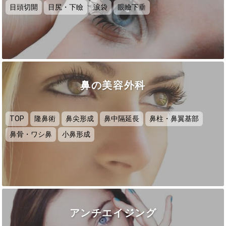
目頭切開
目尻・下瞼
涙袋
眼瞼下垂
鼻の美容外科
TOP
隆鼻術
鼻尖形成
鼻中隔延長
鼻柱・鼻翼基部
鼻骨・ワシ鼻
小鼻形成
アンチエイジング