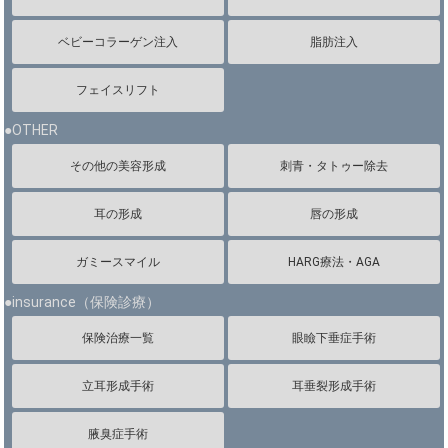
ベビーコラーゲン注入
脂肪注入
フェイスリフト
●OTHER
その他の美容形成
刺青・タトゥー除去
耳の形成
唇の形成
ガミースマイル
HARG療法・AGA
●insurance（保険診療）
保険治療一覧
眼瞼下垂症手術
立耳形成手術
耳垂裂形成手術
腋臭症手術