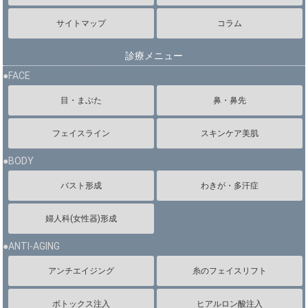
サイトマップ
コラム
診療メニュー
●FACE
目・まぶた
鼻・鼻先
フェイスライン
スキンケア美肌
●BODY
バスト形成
わきが・多汗症
婦人科(女性器)形成
●ANTI-AGING
アンチエイジング
糸のフェイスリフト
ボトックス注入
ヒアルロン酸注入