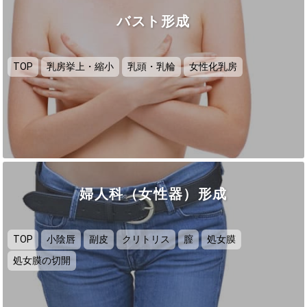
バスト形成
TOP
乳房挙上・縮小
乳頭・乳輪
女性化乳房
婦人科（女性器）形成
TOP
小陰唇
副皮
クリトリス
膣
処女膜
処女膜の切開