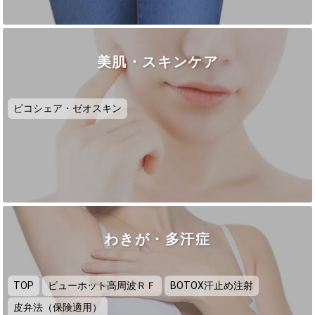
美肌・スキンケア
ピコシェア・ゼオスキン
わきが・多汗症
TOP
ビューホット高周波ＲＦ
BOTOX汗止め注射
皮弁法（保険適用）