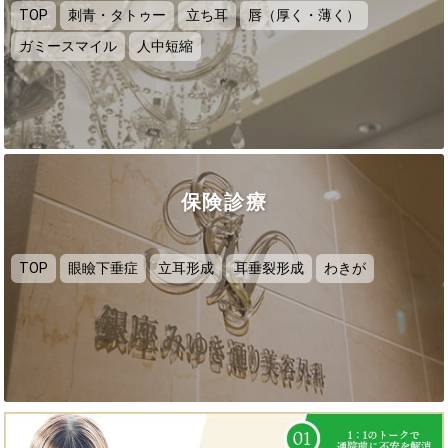
TOP
刺青・タトゥー
立ち耳
唇（厚く・薄く）
ガミースマイル
人中短縮
保険診療
TOP
眼瞼下垂症
立耳形成
耳垂裂形成
わきが