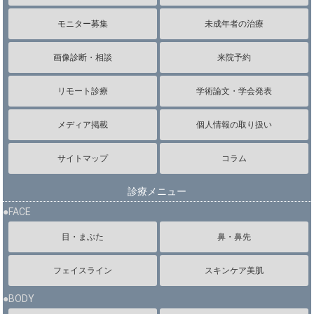
モニター募集
未成年者の治療
画像診断・相談
来院予約
リモート診療
学術論文・学会発表
メディア掲載
個人情報の取り扱い
サイトマップ
コラム
診療メニュー
●FACE
目・まぶた
鼻・鼻先
フェイスライン
スキンケア美肌
●BODY