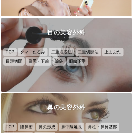
目の美容外科
TOP
クマ・たるみ
二重埋没法
二重切開法
上まぶた
目頭切開
目尻・下瞼
涙袋
眼瞼下垂
鼻の美容外科
TOP
隆鼻術
鼻尖形成
鼻中隔延長
鼻柱・鼻翼基部