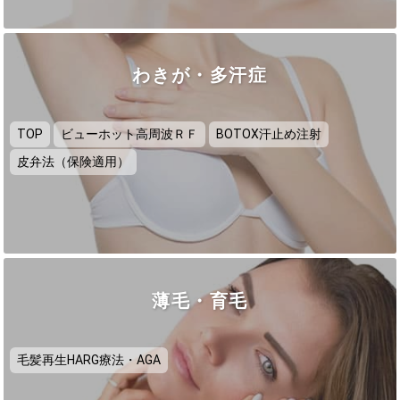
わきが・多汗症
TOP
ビューホット高周波ＲＦ
BOTOX汗止め注射
皮弁法（保険適用）
薄毛・育毛
毛髪再生HARG療法・AGA