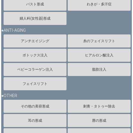
バスト形成
わきが・多汗症
婦人科(女性器)形成
●ANTI-AGING
アンチエイジング
糸のフェイスリフト
ボトックス注入
ヒアルロン酸注入
ベビーコラーゲン注入
脂肪注入
フェイスリフト
●OTHER
その他の美容形成
刺青・タトゥー除去
耳の形成
唇の形成