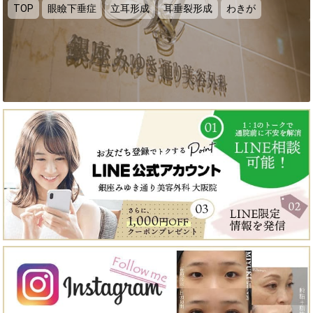
TOP
眼瞼下垂症
立耳形成
耳垂裂形成
わきが