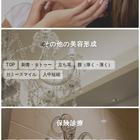
その他の美容形成
TOP
刺青・タトゥー
立ち耳
唇（厚く・薄く）
ガミースマイル
人中短縮
保険診療