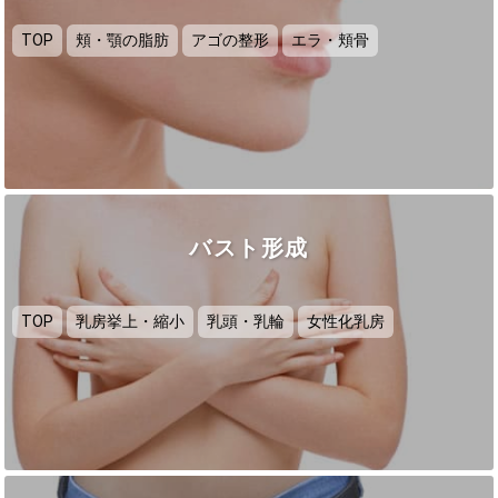
TOP
頬・顎の脂肪
アゴの整形
エラ・頬骨
バスト形成
TOP
乳房挙上・縮小
乳頭・乳輪
女性化乳房