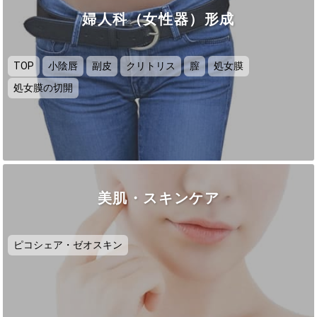
婦人科（女性器）形成
TOP
小陰唇
副皮
クリトリス
膣
処女膜
処女膜の切開
美肌・スキンケア
ピコシェア・ゼオスキン