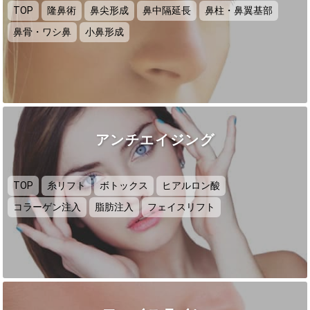
TOP
隆鼻術
鼻尖形成
鼻中隔延長
鼻柱・鼻翼基部
鼻骨・ワシ鼻
小鼻形成
アンチエイジング
TOP
糸リフト
ボトックス
ヒアルロン酸
コラーゲン注入
脂肪注入
フェイスリフト