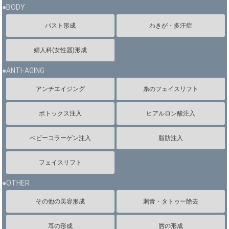
●BODY
バスト形成
わきが・多汗症
婦人科(女性器)形成
●ANTI-AGING
アンチエイジング
糸のフェイスリフト
ボトックス注入
ヒアルロン酸注入
ベビーコラーゲン注入
脂肪注入
フェイスリフト
●OTHER
その他の美容形成
刺青・タトゥー除去
耳の形成
唇の形成