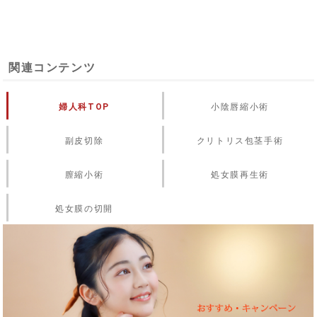
関連コンテンツ
婦人科TOP
小陰唇縮小術
副皮切除
クリトリス包茎手術
膣縮小術
処女膜再生術
処女膜の切開