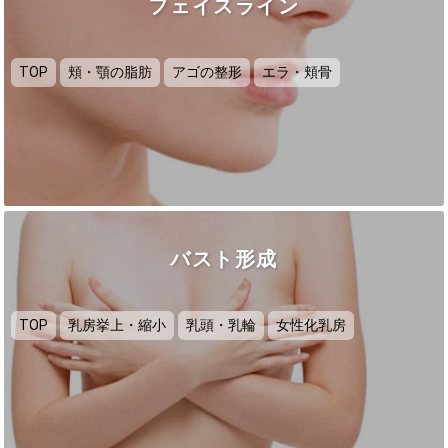
フェイスライン
TOP
頬・顎の脂肪
アゴの整形
エラ・頬骨
バスト形成
TOP
乳房挙上・縮小
乳頭・乳輪
女性化乳房