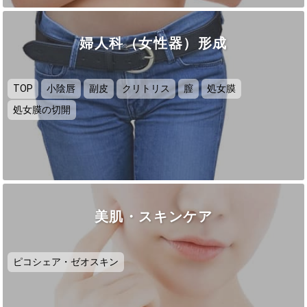
婦人科（女性器）形成
TOP
小陰唇
副皮
クリトリス
膣
処女膜
処女膜の切開
美肌・スキンケア
ピコシェア・ゼオスキン