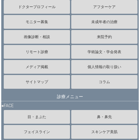
ドクタープロフィール
アフターケア
モニター募集
未成年者の治療
画像診断・相談
来院予約
リモート診療
学術論文・学会発表
メディア掲載
個人情報の取り扱い
サイトマップ
コラム
診療メニュー
●FACE
目・まぶた
鼻・鼻先
フェイスライン
スキンケア美肌