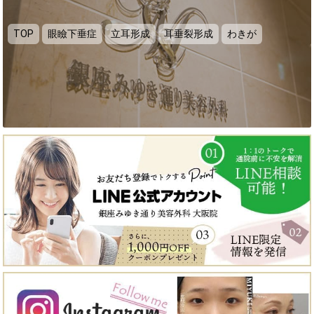
TOP
眼瞼下垂症
立耳形成
耳垂裂形成
わきが