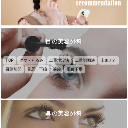
目の美容外科
TOP
クマ・たるみ
二重埋没法
二重切開法
上まぶた
目頭切開
目尻・下瞼
涙袋
眼瞼下垂
鼻の美容外科