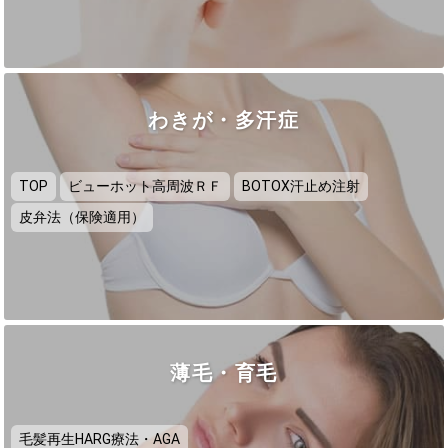
わきが・多汗症
TOP
ビューホット高周波ＲＦ
BOTOX汗止め注射
皮弁法（保険適用）
薄毛・育毛
毛髪再生HARG療法・AGA