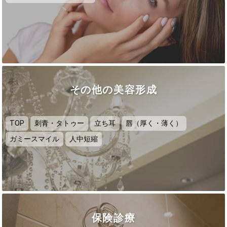
その他の美容形成
TOP
刺青・タトゥー
立ち耳
唇（厚く・薄く）
ガミースマイル
人中短縮
保険診療