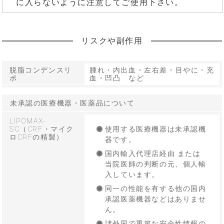
に入らないように注意してご使用下さい。
リスクや副作用
脱脂コンデンスリ
腫れ・内出血・左右差・目やに・充
ポ
血・凹凸 など
未承認の医療機器・医薬品について
LIPOMAX-
SC（CRF・マイク
使用する医療機器は未承認機
ロCRFの精製）
器です。
国内輸入代理店経由 または
当院医師の判断の元、個人輸
入しています。
同一の性能を有する他の国内
承認医薬機器などはありませ
ん。
諸外国で重篤な安全性情報の