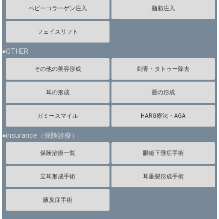
ベビーコラーゲン注入
脂肪注入
フェイスリフト
●OTHER
その他の美容形成
刺青・タトゥー除去
耳の形成
唇の形成
ガミースマイル
HARG療法・AGA
●insurance（保険診療）
保険治療一覧
眼瞼下垂症手術
立耳形成手術
耳垂裂形成手術
腋臭症手術