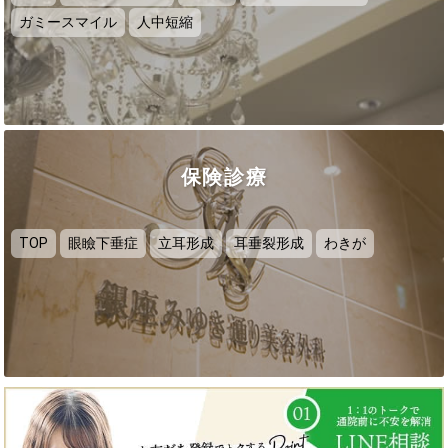
ガミースマイル
人中短縮
保険診療
TOP
眼瞼下垂症
立耳形成
耳垂裂形成
わきが