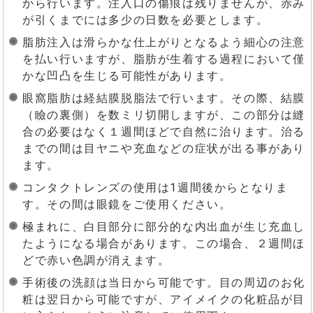
から行います。注入口の傷痕は残りませんが、赤み
が引くまでには多少の日数を必要とします。
脂肪注入は滑らかな仕上がりとなるよう細心の注意
を払い行いますが、脂肪が生着する過程において僅
かな凹凸を生じる可能性があります。
眼窩脂肪は経結膜脱脂法で行います。その際、結膜
（瞼の裏側）を数ミリ切開しますが、この部分は縫
合の必要はなく１週間ほどで自然に治ります。治る
までの間は目ヤニや充血などの症状が出る事があり
ます。
コンタクトレンズの使用は1週間後からとなりま
す。その間は眼鏡をご使用ください。
極まれに、白目部分に部分的な内出血が生じ充血し
たようになる場合があります。この場合、２週間ほ
どで赤い色調が消えます。
手術後の洗顔は当日から可能です。目の周辺のお化
粧は翌日から可能ですが、アイメイクの化粧品が目