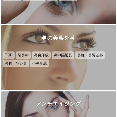
鼻の美容外科
TOP
隆鼻術
鼻尖形成
鼻中隔延長
鼻柱・鼻翼基部
鼻骨・ワシ鼻
小鼻形成
アンチエイジング