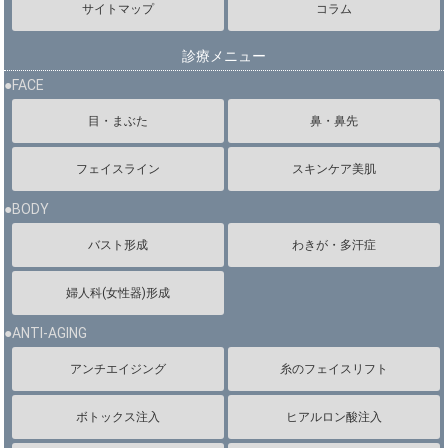
サイトマップ
コラム
診療メニュー
●FACE
目・まぶた
鼻・鼻先
フェイスライン
スキンケア美肌
●BODY
バスト形成
わきが・多汗症
婦人科(女性器)形成
●ANTI-AGING
アンチエイジング
糸のフェイスリフト
ボトックス注入
ヒアルロン酸注入