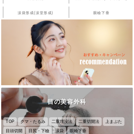
涙袋形成(涙堂形成)
眼瞼下垂
目の美容外科
TOP
クマ・たるみ
二重埋没法
二重切開法
上まぶた
目頭切開
目尻・下瞼
涙袋
眼瞼下垂