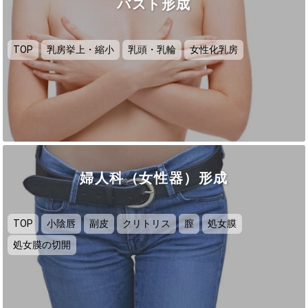
バスト形成
TOP
乳房挙上・縮小
乳頭・乳輪
女性化乳房
婦人科（女性器）形成
TOP
小陰唇
副皮
クリトリス
膣
処女膜
処女膜の切開