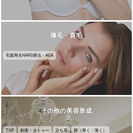
薄毛・育毛
毛髪再生HARG療法・AGA
その他の美容形成
TOP
刺青・タトゥー
立ち耳
唇（厚く・薄く）