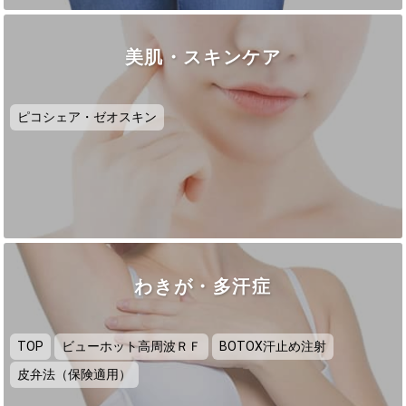
美肌・スキンケア
ピコシェア・ゼオスキン
わきが・多汗症
TOP
ビューホット高周波ＲＦ
BOTOX汗止め注射
皮弁法（保険適用）