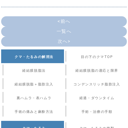
<前へ
一覧へ
次へ>
クマ・たるみの解消法
目の下のクマTOP
経結膜脱脂法
経結膜脱脂の適応と限界
経結膜脱脂＋脂肪注入
コンデンスリッチ脂肪注入
裏ハムラ・表ハムラ
経過・ダウンタイム
手術の痛みと麻酔方法
手術・治療の手順