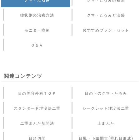
クマ・たるみ
クマ・たるみの種類
症状別の治療方法
クマ・たるみと涙袋
モニター症例
おすすめプラン・セット
Ｑ＆Ａ
関連コンテンツ
目の美容外科ＴＯＰ
目の下のクマ・たるみ
スタンダード埋没法二重
シークレット埋没法二重
二重まぶた切開法
上まぶた
目頭切開
目尻・下瞼開大(垂れ目形成)