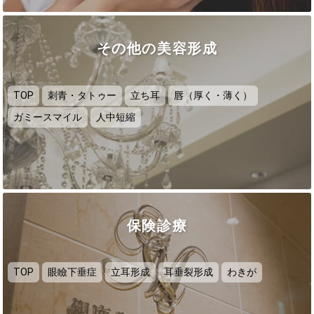
その他の美容形成
TOP
刺青・タトゥー
立ち耳
唇（厚く・薄く）
ガミースマイル
人中短縮
保険診療
TOP
眼瞼下垂症
立耳形成
耳垂裂形成
わきが