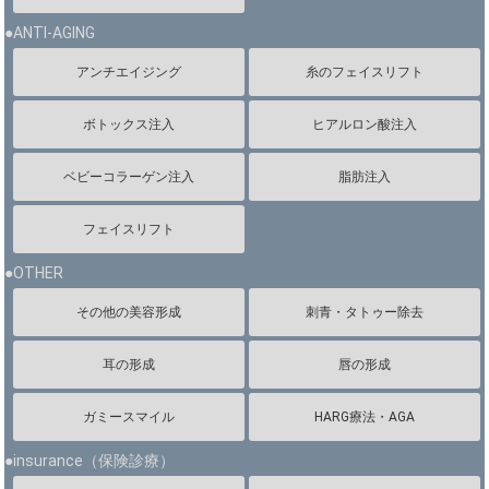
●ANTI-AGING
アンチエイジング
糸のフェイスリフト
ボトックス注入
ヒアルロン酸注入
ベビーコラーゲン注入
脂肪注入
フェイスリフト
●OTHER
その他の美容形成
刺青・タトゥー除去
耳の形成
唇の形成
ガミースマイル
HARG療法・AGA
●insurance（保険診療）