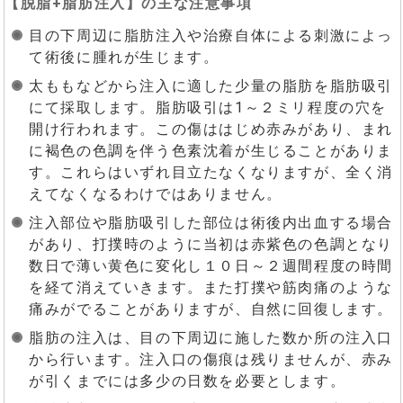
【
脱脂+脂肪注入
】の主な注意事項
目の下周辺に脂肪注入や治療自体による刺激によっ
て術後に腫れが生じます。
太ももなどから注入に適した少量の脂肪を脂肪吸引
にて採取します。脂肪吸引は1～２ミリ程度の穴を
開け行われます。この傷ははじめ赤みがあり、まれ
に褐色の色調を伴う色素沈着が生じることがありま
す。これらはいずれ目立たなくなりますが、全く消
えてなくなるわけではありません。
注入部位や脂肪吸引した部位は術後内出血する場合
があり、打撲時のように当初は赤紫色の色調となり
数日で薄い黄色に変化し１０日～２週間程度の時間
を経て消えていきます。また打撲や筋肉痛のような
痛みがでることがありますが、自然に回復します。
脂肪の注入は、目の下周辺に施した数か所の注入口
から行います。注入口の傷痕は残りませんが、赤み
が引くまでには多少の日数を必要とします。