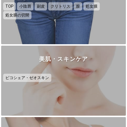
TOP
小陰唇
副皮
クリトリス
膣
処女膜
処女膜の切開
美肌・スキンケア
ピコシェア・ゼオスキン