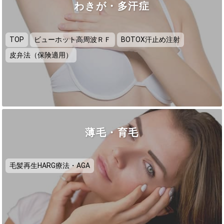
わきが・多汗症
TOP
ビューホット高周波ＲＦ
BOTOX汗止め注射
皮弁法（保険適用）
薄毛・育毛
毛髪再生HARG療法・AGA