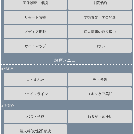
画像診断・相談
来院予約
リモート診療
学術論文・学会発表
メディア掲載
個人情報の取り扱い
サイトマップ
コラム
診療メニュー
●FACE
目・まぶた
鼻・鼻先
フェイスライン
スキンケア美肌
●BODY
バスト形成
わきが・多汗症
婦人科(女性器)形成