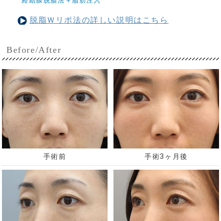
経結膜脱脂法＋脂肪注入
脱脂Ｗリポ法の詳しい説明はこちら
Before/After
手術前
手術3ヶ月後