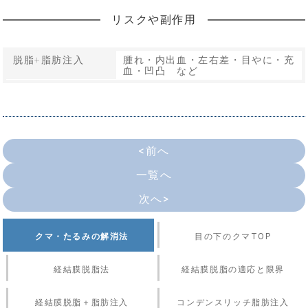
リスクや副作用
脱脂+脂肪注入
腫れ・内出血・左右差・目やに・充
血・凹凸 など
<前へ
一覧へ
次へ>
クマ・たるみの解消法
目の下のクマTOP
経結膜脱脂法
経結膜脱脂の適応と限界
経結膜脱脂＋脂肪注入
コンデンスリッチ脂肪注入