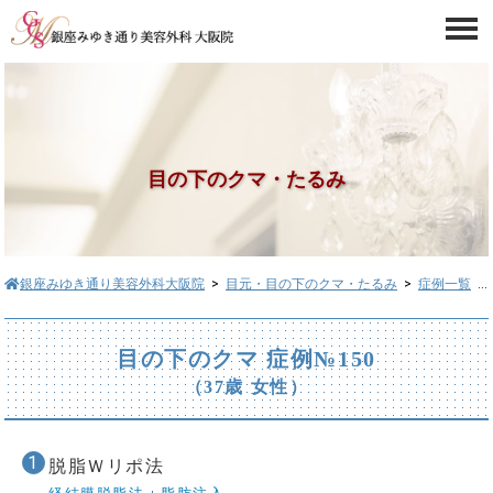
目の下のクマ・たるみ
銀座みゆき通り美容外科大阪院
>
目元・目の下のクマ・たるみ
>
症例一覧
> 目の下のクマ症例№150
目の下のクマ 症例№150
（37歳 女性）
脱脂Ｗリポ法