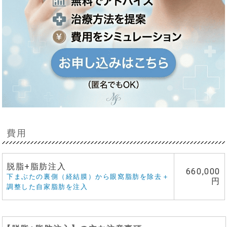
費用
脱脂+脂肪注入
660,000
下まぶたの裏側（経結膜）から眼窩脂肪を除去＋
円
調整した自家脂肪を注入