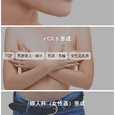
バスト形成
TOP
乳房挙上・縮小
乳頭・乳輪
女性化乳房
婦人科（女性器）形成