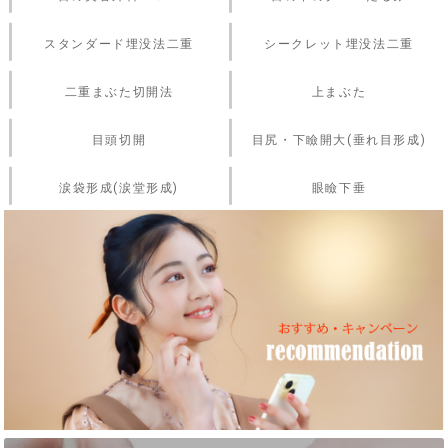
スタンダード埋没法二重
シークレット埋没法二重
二重まぶた切開法
上まぶた
目頭切開
目尻・下瞼開大(垂れ目形成)
涙袋形成(涙堂形成)
眼瞼下垂