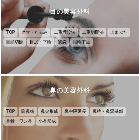
目の美容外科
TOP
クマ・たるみ
二重埋没法
二重切開法
上まぶた
目頭切開
目尻・下瞼
涙袋
眼瞼下垂
鼻の美容外科
TOP
隆鼻術
鼻尖形成
鼻中隔延長
鼻柱・鼻翼基部
鼻骨・ワシ鼻
小鼻形成