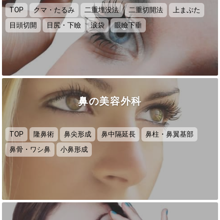
TOP
クマ・たるみ
二重埋没法
二重切開法
上まぶた
目頭切開
目尻・下瞼
涙袋
眼瞼下垂
鼻の美容外科
TOP
隆鼻術
鼻尖形成
鼻中隔延長
鼻柱・鼻翼基部
鼻骨・ワシ鼻
小鼻形成