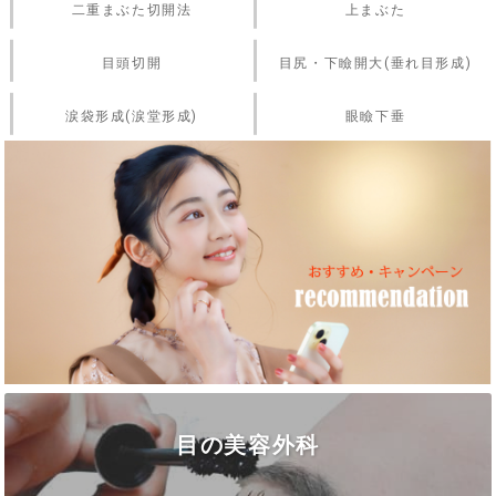
二重まぶた切開法
上まぶた
目頭切開
目尻・下瞼開大(垂れ目形成)
涙袋形成(涙堂形成)
眼瞼下垂
目の美容外科