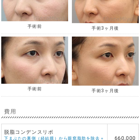
手術前
手術3ヶ月後
手術前
手術3ヶ月後
費用
脱脂コンデンスリポ
660,000
下まぶたの裏側（経結膜）から眼窩脂肪を除去＋