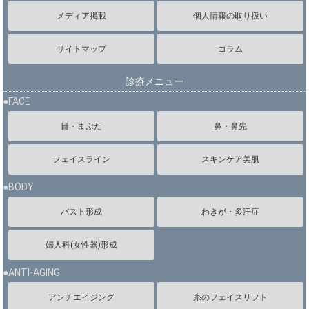
メディア掲載
個人情報の取り扱い
サイトマップ
コラム
診療メニュー
●FACE
目・まぶた
鼻・鼻先
フェイスライン
スキンケア美肌
●BODY
バスト形成
わきが・多汗症
婦人科(女性器)形成
●ANTI-AGING
アンチエイジング
糸のフェイスリフト