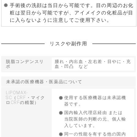
手術後の洗顔は当日から可能です。目の周辺のお化
粧は翌日から可能ですが、アイメイクの化粧品が目
に入らないように注意してご使用下さい。
リスクや副作用
脱脂コンデンスリ
腫れ・内出血・左右差・目やに・充
ポ
血・凹凸 など
未承認の医療機器・医薬品について
LIPOMAX-
SC（CRF・マイク
使用する医療機器は未承認機
ロCRFの精製）
器です。
国内輸入代理店経由 または
当院医師の判断の元、個人輸
入しています。
同一の性能を有する他の国内