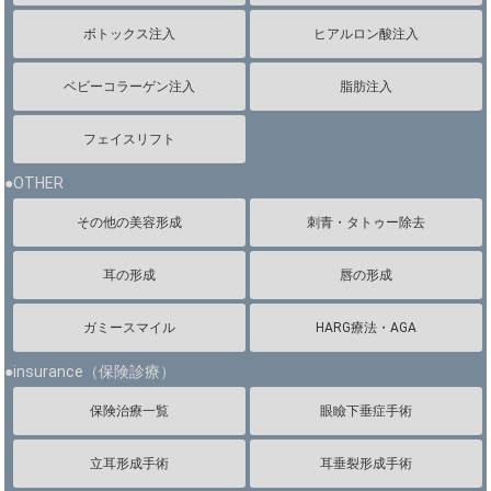
ボトックス注入
ヒアルロン酸注入
ベビーコラーゲン注入
脂肪注入
フェイスリフト
●OTHER
その他の美容形成
刺青・タトゥー除去
耳の形成
唇の形成
ガミースマイル
HARG療法・AGA
●insurance（保険診療）
保険治療一覧
眼瞼下垂症手術
立耳形成手術
耳垂裂形成手術