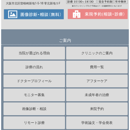
大阪市北区曽根崎新地1-5-18 零北新地５F
ご案内
当院が選ばれる理由
クリニックのご案内
診療の流れ
費用一覧
ドクタープロフィール
アフターケア
モニター募集
未成年者の治療
画像診断・相談
来院予約
リモート診療
学術論文・学会発表