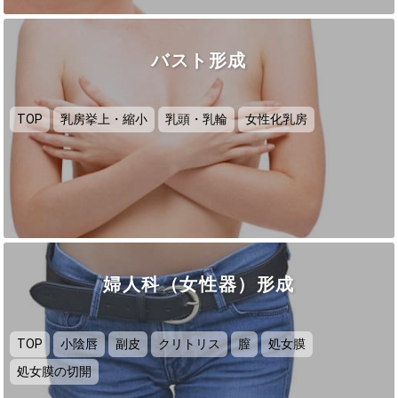
バスト形成
TOP
乳房挙上・縮小
乳頭・乳輪
女性化乳房
婦人科（女性器）形成
TOP
小陰唇
副皮
クリトリス
膣
処女膜
処女膜の切開