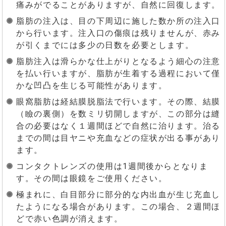
痛みがでることがありますが、自然に回復します。
脂肪の注入は、目の下周辺に施した数か所の注入口
から行います。注入口の傷痕は残りませんが、赤み
が引くまでには多少の日数を必要とします。
脂肪注入は滑らかな仕上がりとなるよう細心の注意
を払い行いますが、脂肪が生着する過程において僅
かな凹凸を生じる可能性があります。
眼窩脂肪は経結膜脱脂法で行います。その際、結膜
（瞼の裏側）を数ミリ切開しますが、この部分は縫
合の必要はなく１週間ほどで自然に治ります。治る
までの間は目ヤニや充血などの症状が出る事があり
ます。
コンタクトレンズの使用は1週間後からとなりま
す。その間は眼鏡をご使用ください。
極まれに、白目部分に部分的な内出血が生じ充血し
たようになる場合があります。この場合、２週間ほ
どで赤い色調が消えます。