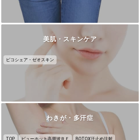
美肌・スキンケア
ピコシェア・ゼオスキン
わきが・多汗症
TOP
ビューホット高周波ＲＦ
BOTOX汗止め注射