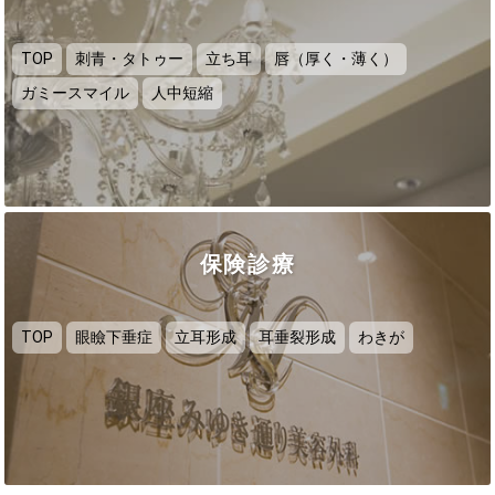
TOP
刺青・タトゥー
立ち耳
唇（厚く・薄く）
ガミースマイル
人中短縮
保険診療
TOP
眼瞼下垂症
立耳形成
耳垂裂形成
わきが