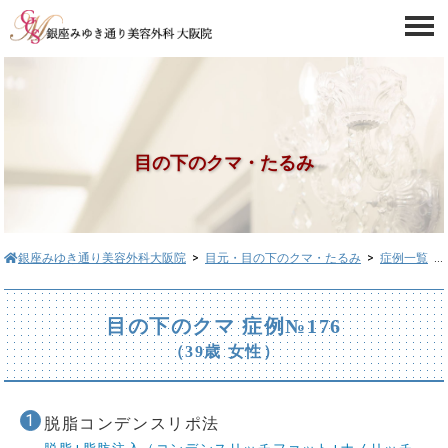
目の下のクマ・たるみ
銀座みゆき通り美容外科大阪院
>
目元・目の下のクマ・たるみ
>
症例一覧
> 目の下のクマ症例№176
目の下のクマ 症例№176
（39歳 女性）
脱脂コンデンスリポ法