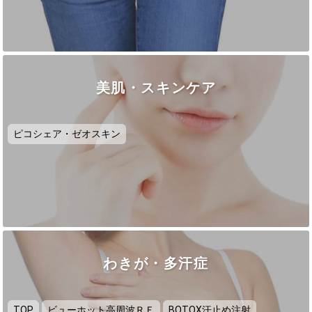
美肌・スキンケア
ピコシェア・ゼオスキン
わきが・多汗症
TOP
ビューホット高周波ＲＦ
BOTOX汗止め注射