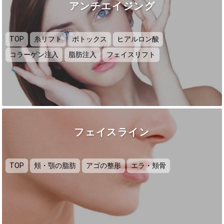
アンチエイジング
TOP
糸リフト
ボトックス
ヒアルロン酸
コラーゲン注入
脂肪注入
フェイスリフト
フェイスライン
TOP
頬・顎の脂肪
アゴの整形
エラ・頬骨