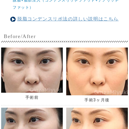
脱脂+脂肪注入（コンデンスリッチファット+ナノリッチ
ファット）
脱脂コンデンスリポ法の詳しい説明はこちら
Before/After
手術前
手術3ヶ月後