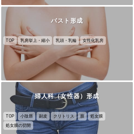
バスト形成
TOP
乳房挙上・縮小
乳頭・乳輪
女性化乳房
婦人科（女性器）形成
TOP
小陰唇
副皮
クリトリス
膣
処女膜
処女膜の切開