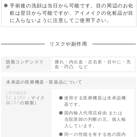
手術後の洗顔は当日から可能です。目の周辺のお化
粧は翌日から可能ですが、アイメイクの化粧品が目
に入らないように注意してご使用下さい。
リスクや副作用
脱脂コンデンスリ
腫れ・内出血・左右差・目やに・充
ポ
血・凹凸 など
未承認の医療機器・医薬品について
LIPOMAX-
SC（CRF・マイク
使用する医療機器は未承認機
ロCRFの精製）
器です。
国内輸入代理店経由 または
当院医師の判断の元、個人輸
入しています。
同一の性能を有する他の国内