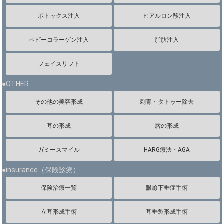
ボトックス注入
ヒアルロン酸注入
ベビーコラーゲン注入
脂肪注入
フェイスリフト
●OTHER
その他の美容形成
刺青・タトゥー除去
耳の形成
唇の形成
ガミースマイル
HARG療法・AGA
●insurance（保険診療）
保険治療一覧
眼瞼下垂症手術
立耳形成手術
耳垂裂形成手術