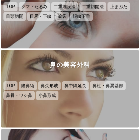
TOP
クマ・たるみ
二重埋没法
二重切開法
上まぶた
目頭切開
目尻・下瞼
涙袋
眼瞼下垂
鼻の美容外科
TOP
隆鼻術
鼻尖形成
鼻中隔延長
鼻柱・鼻翼基部
鼻骨・ワシ鼻
小鼻形成