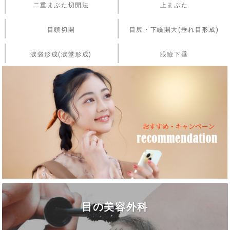
二重まぶた切開法
上まぶた
目頭切開
目尻・下瞼開大(垂れ目形成)
涙袋形成(涙堂形成)
眼瞼下垂
目の美容外科