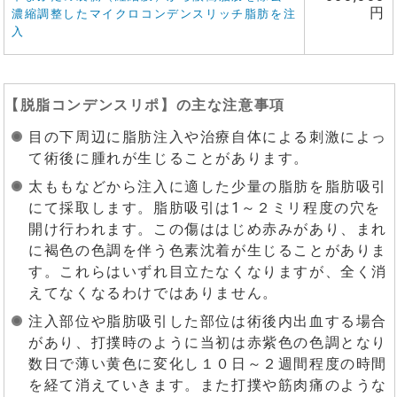
円
濃縮調整したマイクロコンデンスリッチ脂肪を注
入
【
脱脂コンデンスリポ
】の主な注意事項
目の下周辺に脂肪注入や治療自体による刺激によっ
て術後に腫れが生じることがあります。
太ももなどから注入に適した少量の脂肪を脂肪吸引
にて採取します。脂肪吸引は1～２ミリ程度の穴を
開け行われます。この傷ははじめ赤みがあり、まれ
に褐色の色調を伴う色素沈着が生じることがありま
す。これらはいずれ目立たなくなりますが、全く消
えてなくなるわけではありません。
注入部位や脂肪吸引した部位は術後内出血する場合
があり、打撲時のように当初は赤紫色の色調となり
数日で薄い黄色に変化し１０日～２週間程度の時間
を経て消えていきます。また打撲や筋肉痛のような