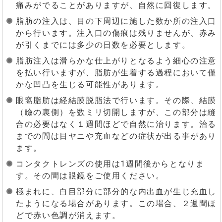
痛みがでることがありますが、自然に回復します。
脂肪の注入は、目の下周辺に施した数か所の注入口
から行います。注入口の傷痕は残りませんが、赤み
が引くまでには多少の日数を必要とします。
脂肪注入は滑らかな仕上がりとなるよう細心の注意
を払い行いますが、脂肪が生着する過程において僅
かな凹凸を生じる可能性があります。
眼窩脂肪は経結膜脱脂法で行います。その際、結膜
（瞼の裏側）を数ミリ切開しますが、この部分は縫
合の必要はなく１週間ほどで自然に治ります。治る
までの間は目ヤニや充血などの症状が出る事があり
ます。
コンタクトレンズの使用は1週間後からとなりま
す。その間は眼鏡をご使用ください。
極まれに、白目部分に部分的な内出血が生じ充血し
たようになる場合があります。この場合、２週間ほ
どで赤い色調が消えます。