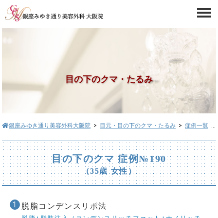
目の下のクマ・たるみ
銀座みゆき通り美容外科大阪院
>
目元・目の下のクマ・たるみ
>
症例一覧
> 目の下のクマ症例№190
目の下のクマ 症例№190
（35歳 女性）
脱脂コンデンスリポ法