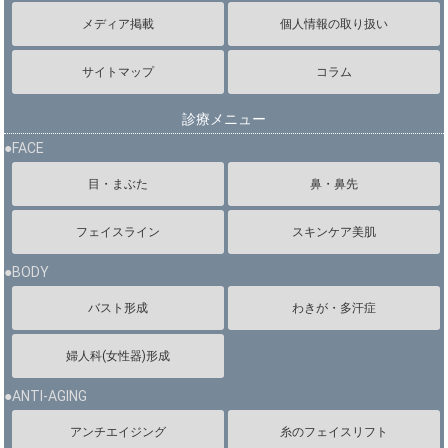
メディア掲載
個人情報の取り扱い
サイトマップ
コラム
診療メニュー
●FACE
目・まぶた
鼻・鼻先
フェイスライン
スキンケア美肌
●BODY
バスト形成
わきが・多汗症
婦人科(女性器)形成
●ANTI-AGING
アンチエイジング
糸のフェイスリフト