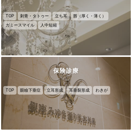
TOP
刺青・タトゥー
立ち耳
唇（厚く・薄く）
ガミースマイル
人中短縮
保険診療
TOP
眼瞼下垂症
立耳形成
耳垂裂形成
わきが