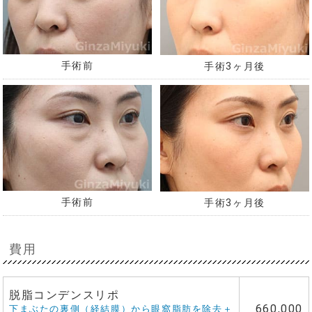
手術前
手術3ヶ月後
手術前
手術3ヶ月後
費用
脱脂コンデンスリポ
660,000
下まぶたの裏側（経結膜）から眼窩脂肪を除去＋