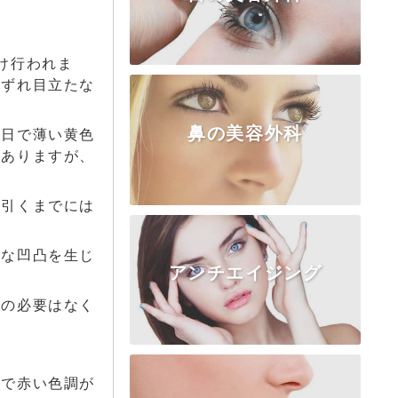
け行われま
いずれ目立たな
鼻の美容外科
数日で薄い黄色
TOP
クマ・たるみ
二重埋没法
がありますが、
二重切開法
上まぶた
目頭切開
目尻・下瞼
涙袋
眼瞼下垂
が引くまでには
かな凹凸を生じ
アンチエイジング
TOP
隆鼻術
鼻尖形成
鼻中隔延長
鼻柱・鼻翼基部
合の必要はなく
鼻骨・ワシ鼻
小鼻形成
どで赤い色調が