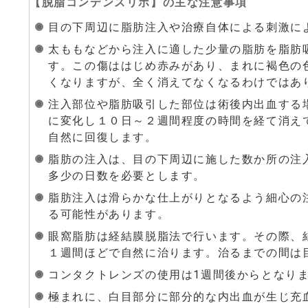
【
脱脂コンデンスリポ
】の主な注意事項
目の下周辺に脂肪注入や治療自体による刺激に
太ももなどから注入に適した少量の脂肪を脂肪
す。この傷ははじめ赤みがあり、まれに褐色の
くなりますが、全く消えてなくなるわけではあ
注入部位や脂肪吸引した部位は術後内出血する
に変化し１０日～２週間程度の時間を経て消え
自然に回復します。
脂肪の注入は、目の下周辺に施した数か所の注
多少の日数を必要とします。
脂肪注入は滑らかな仕上がりとなるよう細心の
る可能性があります。
眼窩脂肪は経結膜脱脂法で行います。その際、
１週間ほどで自然に治ります。治るまでの間は
コンタクトレンズの使用は1週間後からとなり
極まれに、白目部分に部分的な内出血が生じ充