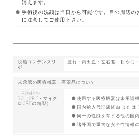
消えます。
手術後の洗顔は当日から可能です。目の周辺の
に注意してご使用下さい。
脱脂コンデンスリ
腫れ・内出血・左右差・目やに
ポ
未承認の医療機器・医薬品について
LIPOMAX-
SC（CRF・マイク
使用する医療機器は未承認
ロCRFの精製）
国内輸入代理店経由 または
同一の性能を有する他の国
諸外国で重篤な安全性情報