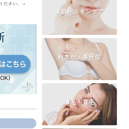
ください。→
美肌・スキンケア
TOP
小陰唇
副皮
クリトリス
膣
処女膜
処女膜の切開
わきが・多汗症
ピコシェア・ゼオスキン
薄毛・育毛
TOP
ビューホット高周波ＲＦ
BOTOX汗止め注射
皮弁法（保険適用）