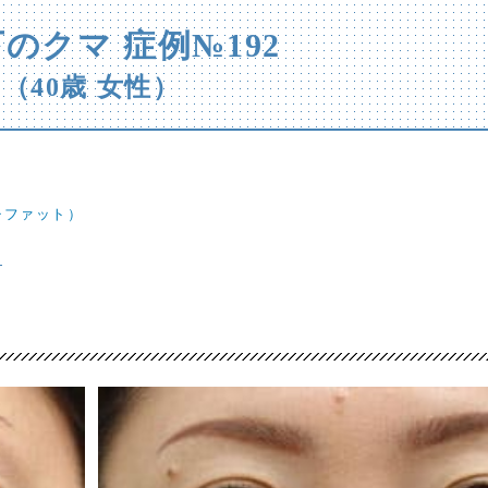
のクマ 症例№192
（40歳 女性）
チファット）
ら