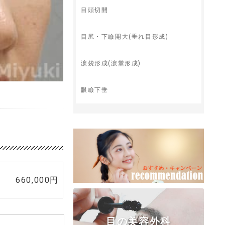
目頭切開
目尻・下瞼開大(垂れ目形成)
涙袋形成(涙堂形成)
眼瞼下垂
660,000円
目の美容外科