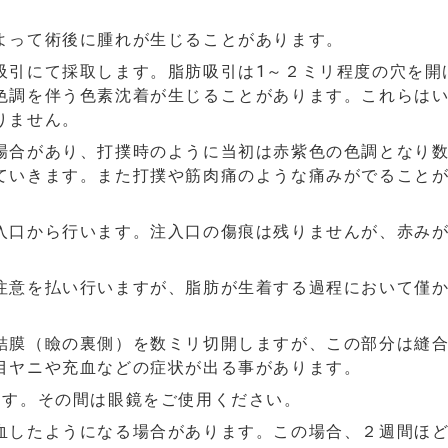
よって術後に腫れが生じることがあります。
吸引にて採取します。脂肪吸引は1～２ミリ程度の穴を開
色調を伴う色素沈着が生じることがあります。これらは
りません。
場合があり、打撲時のように当初は赤紫色の色調となり
ていきます。また打撲や筋肉痛のような痛みがでること
入口から行います。注入口の傷痕は残りませんが、赤み
注意を払い行いますが、脂肪が生着する過程において僅
結膜（瞼の裏側）を数ミリ切開しますが、この部分は縫
目ヤニや充血などの症状が出る事があります。
ます。その間は眼鏡をご使用ください。
血したようになる場合があります。この場合、２週間ほ