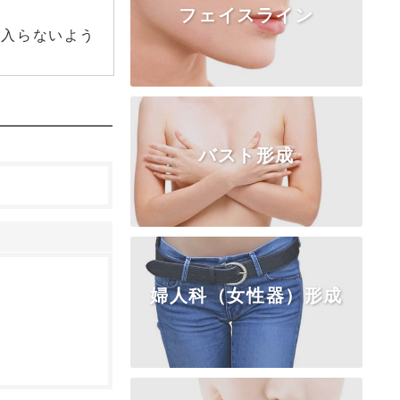
フェイスライン
TOP
糸リフト
ボトックス
に入らないよう
ヒアルロン酸
コラーゲン注入
脂肪注入
フェイスリフト
バスト形成
TOP
頬・顎の脂肪
アゴの整形
エラ・頬骨
婦人科（女性器）形成
TOP
乳房挙上・縮小
乳頭・乳輪
女性化乳房