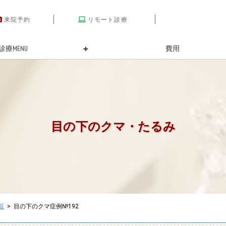
来院予約
リモート診療
診療MENU
費用
目の下のクマ・たるみ
覧
> 目の下のクマ症例№192