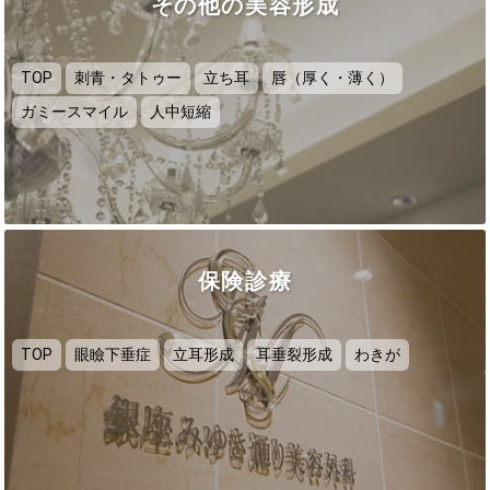
その他の美容形成
TOP
刺青・タトゥー
立ち耳
唇（厚く・薄く）
ガミースマイル
人中短縮
保険診療
TOP
眼瞼下垂症
立耳形成
耳垂裂形成
わきが