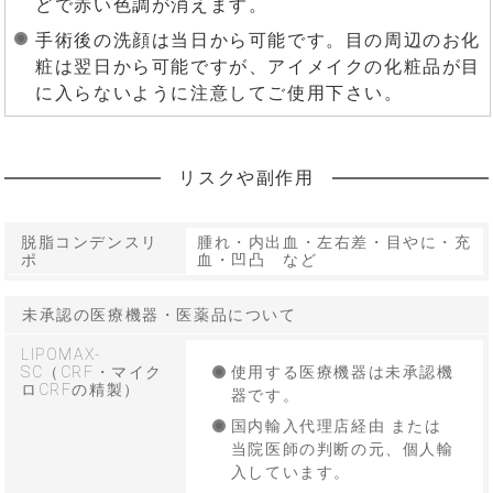
どで赤い色調が消えます。
手術後の洗顔は当日から可能です。目の周辺のお化
粧は翌日から可能ですが、アイメイクの化粧品が目
に入らないように注意してご使用下さい。
リスクや副作用
脱脂コンデンスリ
腫れ・内出血・左右差・目やに・充
ポ
血・凹凸 など
未承認の医療機器・医薬品について
LIPOMAX-
SC（CRF・マイク
使用する医療機器は未承認機
ロCRFの精製）
器です。
国内輸入代理店経由 または
当院医師の判断の元、個人輸
入しています。