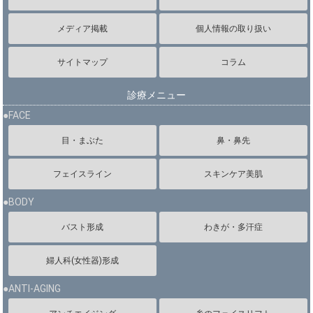
メディア掲載
個人情報の取り扱い
サイトマップ
コラム
診療メニュー
●FACE
目・まぶた
鼻・鼻先
フェイスライン
スキンケア美肌
●BODY
バスト形成
わきが・多汗症
婦人科(女性器)形成
●ANTI-AGING