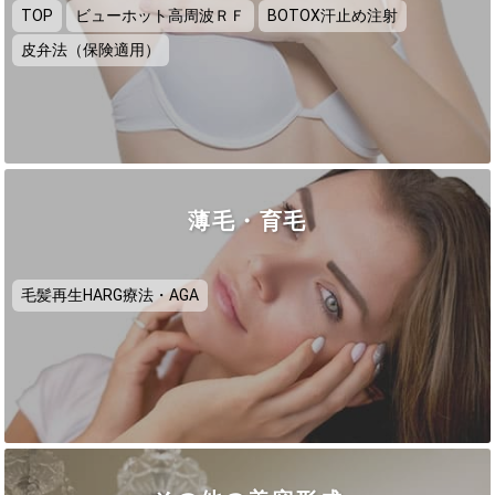
TOP
ビューホット高周波ＲＦ
BOTOX汗止め注射
皮弁法（保険適用）
薄毛・育毛
毛髪再生HARG療法・AGA