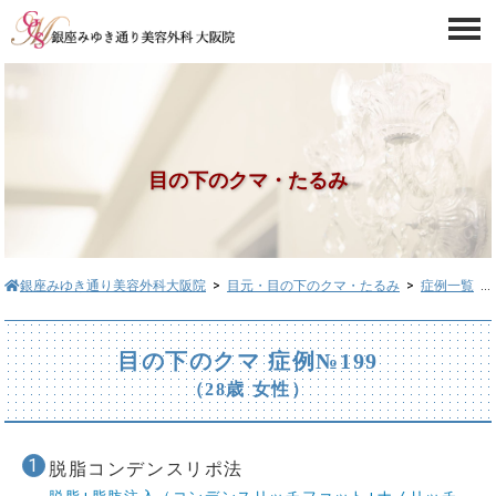
目の下のクマ・たるみ
銀座みゆき通り美容外科大阪院
>
目元・目の下のクマ・たるみ
>
症例一覧
> 目の下のクマ症例№199
目の下のクマ 症例№199
（28歳 女性）
脱脂コンデンスリポ法