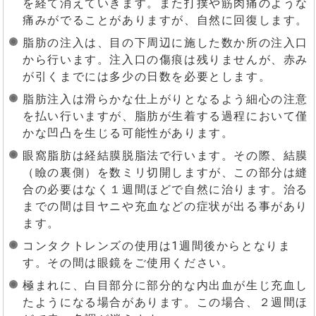
を経て消えていきます。また打撲や筋肉痛のような
痛みがでることがありますが、自然に回復します。
脂肪の注入は、目の下周辺に施した数か所の注入口
から行います。注入口の傷痕は残りませんが、赤み
が引くまでには多少の日数を必要とします。
脂肪注入は滑らかな仕上がりとなるよう細心の注意
を払い行いますが、脂肪が生着する過程において僅
かな凹凸を生じる可能性があります。
眼窩脂肪は経結膜脱脂法で行います。その際、結膜
（瞼の裏側）を数ミリ切開しますが、この部分は縫
合の必要はなく１週間ほどで自然に治ります。治る
までの間は目ヤニや充血などの症状が出る事があり
ます。
コンタクトレンズの使用は1週間後からとなりま
す。その間は眼鏡をご使用ください。
極まれに、白目部分に部分的な内出血が生じ充血し
たようになる場合があります。この場合、２週間ほ