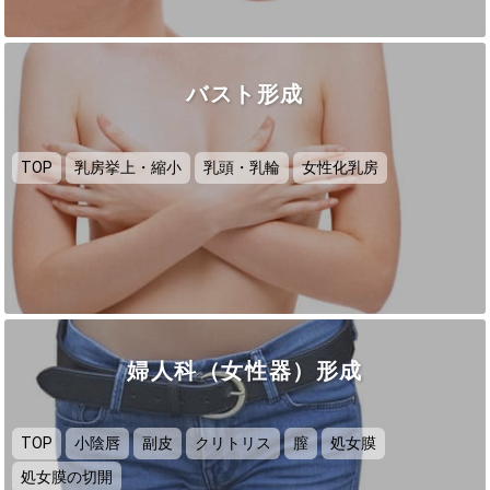
バスト形成
TOP
乳房挙上・縮小
乳頭・乳輪
女性化乳房
婦人科（女性器）形成
TOP
小陰唇
副皮
クリトリス
膣
処女膜
処女膜の切開