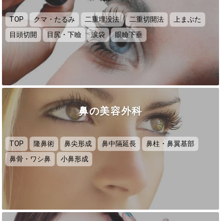
TOP
クマ・たるみ
二重埋没法
二重切開法
上まぶた
目頭切開
目尻・下瞼
涙袋
眼瞼下垂
鼻の美容外科
TOP
隆鼻術
鼻尖形成
鼻中隔延長
鼻柱・鼻翼基部
鼻骨・ワシ鼻
小鼻形成