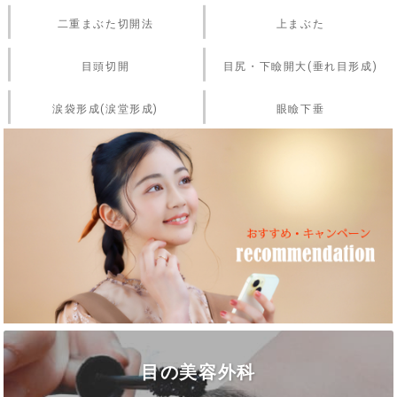
二重まぶた切開法
上まぶた
目頭切開
目尻・下瞼開大(垂れ目形成)
涙袋形成(涙堂形成)
眼瞼下垂
目の美容外科