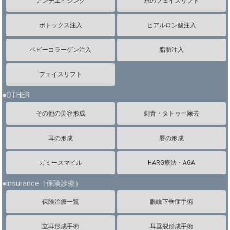
アンチエイジング
糸のフェイスリフト
ボトックス注入
ヒアルロン酸注入
ベビーコラーゲン注入
脂肪注入
フェイスリフト
●OTHER
その他の美容形成
刺青・タトゥー除去
耳の形成
唇の形成
ガミースマイル
HARG療法・AGA
●insurance（保険診療）
保険治療一覧
眼瞼下垂症手術
立耳形成手術
耳垂裂形成手術