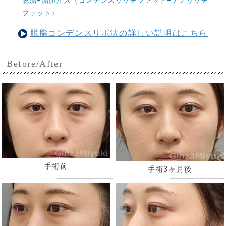
脱脂+脂肪注入（コンデンスリッチファット+ナノリッチ
ファット）
脱脂コンデンスリポ法の詳しい説明はこちら
Before/After
手術前
手術3ヶ月後