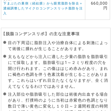
660,000
下まぶたの裏側（経結膜）から眼窩脂肪を除去＋
円
濃縮調整したマイクロコンデンスリッチ脂肪を注
入
【
脱脂コンデンスリポ
】の主な注意事項
目の下周辺に脂肪注入や治療自体による刺激によっ
て術後に腫れが生じることがあります。
太ももなどから注入に適した少量の脂肪を脂肪吸引
にて採取します。脂肪吸引は1～２ミリ程度の穴を
開け行われます。この傷ははじめ赤みがあり、まれ
に褐色の色調を伴う色素沈着が生じることがありま
す。これらはいずれ目立たなくなりますが、全く消
えてなくなるわけではありません。
注入部位や脂肪吸引した部位は術後内出血する場合
があり、打撲時のように当初は赤紫色の色調となり
数日で薄い黄色に変化し１０日～２週間程度の時間