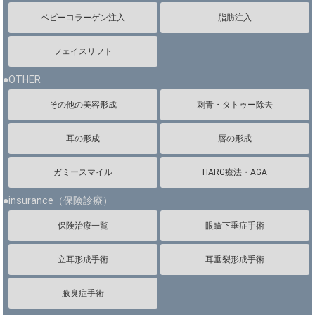
ベビーコラーゲン注入
脂肪注入
フェイスリフト
●OTHER
その他の美容形成
刺青・タトゥー除去
耳の形成
唇の形成
ガミースマイル
HARG療法・AGA
●insurance（保険診療）
保険治療一覧
眼瞼下垂症手術
立耳形成手術
耳垂裂形成手術
腋臭症手術