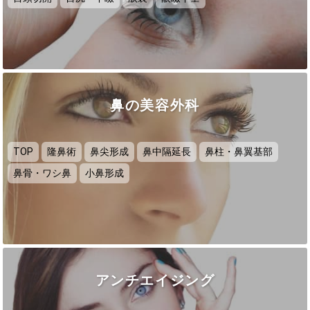
鼻の美容外科
TOP
隆鼻術
鼻尖形成
鼻中隔延長
鼻柱・鼻翼基部
鼻骨・ワシ鼻
小鼻形成
アンチエイジング