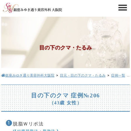
目の下のクマ・たるみ
銀座みゆき通り美容外科大阪院
>
目元・目の下のクマ・たるみ
>
症例一覧
> 目の下のクマ症例№206
目の下のクマ 症例№206
（43歳 女性）
脱脂Ｗリポ法