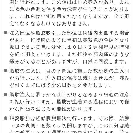
開け行われます。この傷ははじめ赤みがあり、まれ
に褐色の色調を伴う色素沈着が生じることがありま
す。これらはいずれ目立たなくなりますが、全く消
えてなくなるわけではありません。
注入部位や脂肪吸引した部位は術後内出血する場合
があり、打撲時のように当初は赤紫色の色調となり
数日で薄い黄色に変化し１０日～２週間程度の時間
を経て消えていきます。また打撲や筋肉痛のような
痛みがでることがありますが、自然に回復します。
脂肪の注入は、目の下周辺に施した数か所の注入口
から行います。注入口の傷痕は残りませんが、赤み
が引くまでには多少の日数を必要とします。
脂肪注入は滑らかな仕上がりとなるよう細心の注意
を払い行いますが、脂肪が生着する過程において僅
かな凹凸を生じる可能性があります。
眼窩脂肪は経結膜脱脂法で行います。その際、結膜
（瞼の裏側）を数ミリ切開しますが、この部分は縫
合の必要はなく１週間ほどで自然に治ります。治る