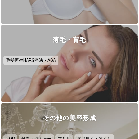
薄毛・育毛
毛髪再生HARG療法・AGA
その他の美容形成
TOP
刺青・タトゥー
立ち耳
唇（厚く・薄く）