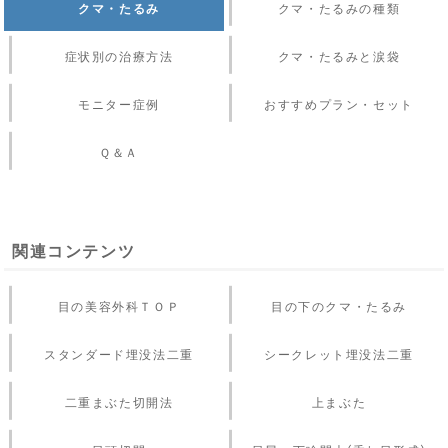
クマ・たるみ
クマ・たるみの種類
症状別の治療方法
クマ・たるみと涙袋
モニター症例
おすすめプラン・セット
Ｑ＆Ａ
関連コンテンツ
目の美容外科ＴＯＰ
目の下のクマ・たるみ
スタンダード埋没法二重
シークレット埋没法二重
二重まぶた切開法
上まぶた