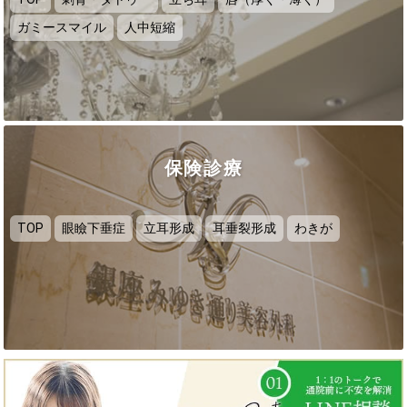
ガミースマイル
人中短縮
保険診療
TOP
眼瞼下垂症
立耳形成
耳垂裂形成
わきが