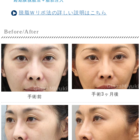
経結膜脱脂法＋脂肪注入
脱脂Ｗリポ法の詳しい説明はこちら
Before/After
手術3ヶ月後
手術前