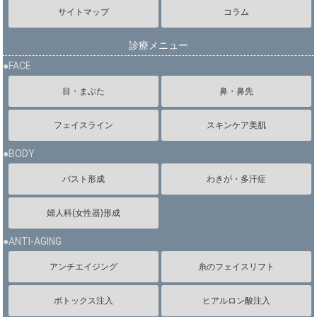
サイトマップ
コラム
診療メニュー
●FACE
目・まぶた
鼻・鼻先
フェイスライン
スキンケア美肌
●BODY
バスト形成
わきが・多汗症
婦人科(女性器)形成
●ANTI-AGING
アンチエイジング
糸のフェイスリフト
ボトックス注入
ヒアルロン酸注入