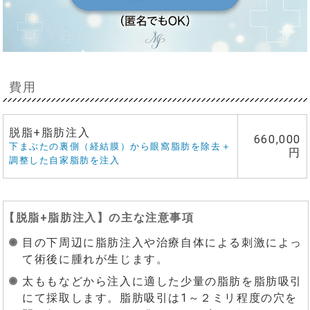
費用
脱脂+脂肪注入
660,000
下まぶたの裏側（経結膜）から眼窩脂肪を除去＋
円
調整した自家脂肪を注入
【
脱脂+脂肪注入
】の主な注意事項
目の下周辺に脂肪注入や治療自体による刺激によっ
て術後に腫れが生じます。
太ももなどから注入に適した少量の脂肪を脂肪吸引
にて採取します。脂肪吸引は1～２ミリ程度の穴を