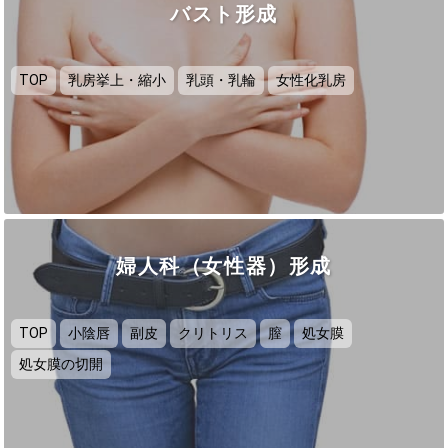
バスト形成
TOP
乳房挙上・縮小
乳頭・乳輪
女性化乳房
婦人科（女性器）形成
TOP
小陰唇
副皮
クリトリス
膣
処女膜
処女膜の切開