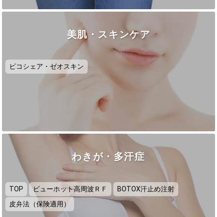
美肌・スキンケア
ピコシェア・ゼオスキン
わきが・多汗症
TOP
ビューホット高周波ＲＦ
BOTOX汗止め注射
皮弁法（保険適用）