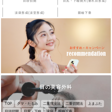
目頭切開
目尻・下瞼開大(垂れ目形成)
涙袋形成(涙堂形成)
眼瞼下垂
目の美容外科
TOP
クマ・たるみ
二重埋没法
二重切開法
上まぶた
目頭切開
目尻・下瞼
涙袋
眼瞼下垂