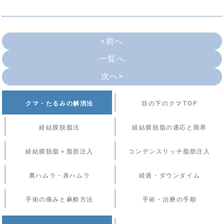
<前へ
一覧へ
次へ>
クマ・たるみの解消法
目の下のクマTOP
経結膜脱脂法
経結膜脱脂の適応と限界
経結膜脱脂＋脂肪注入
コンデンスリッチ脂肪注入
裏ハムラ・表ハムラ
経過・ダウンタイム
手術の痛みと麻酔方法
手術・治療の手順