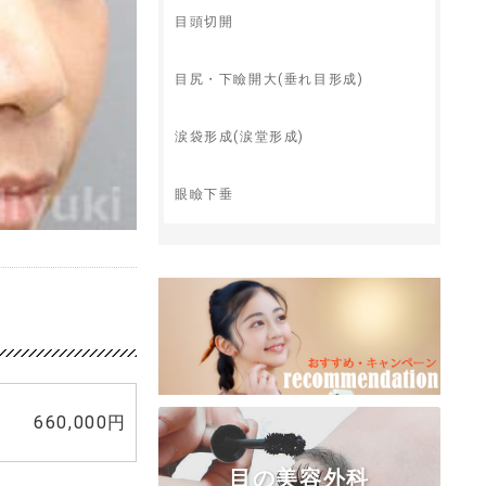
目頭切開
目尻・下瞼開大(垂れ目形成)
涙袋形成(涙堂形成)
眼瞼下垂
660,000円
目の美容外科