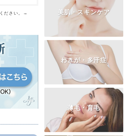
美肌・スキンケア
ください。→
TOP
小陰唇
副皮
クリトリス
膣
処女膜
処女膜の切開
わきが・多汗症
ピコシェア・ゼオスキン
薄毛・育毛
TOP
ビューホット高周波ＲＦ
BOTOX汗止め注射
皮弁法（保険適用）