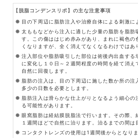
【
脱脂コンデンスリポ
】の主な注意事項
目の下周辺に脂肪注入や治療自体による刺激に
太ももなどから注入に適した少量の脂肪を脂肪
す。この傷ははじめ赤みがあり、まれに褐色の
くなりますが、全く消えてなくなるわけではあ
注入部位や脂肪吸引した部位は術後内出血する
に変化し１０日～２週間程度の時間を経て消え
自然に回復します。
脂肪の注入は、目の下周辺に施した数か所の注
多少の日数を必要とします。
脂肪注入は滑らかな仕上がりとなるよう細心の
る可能性があります。
眼窩脂肪は経結膜脱脂法で行います。その際、
１週間ほどで自然に治ります。治るまでの間は
コンタクトレンズの使用は1週間後からとなり