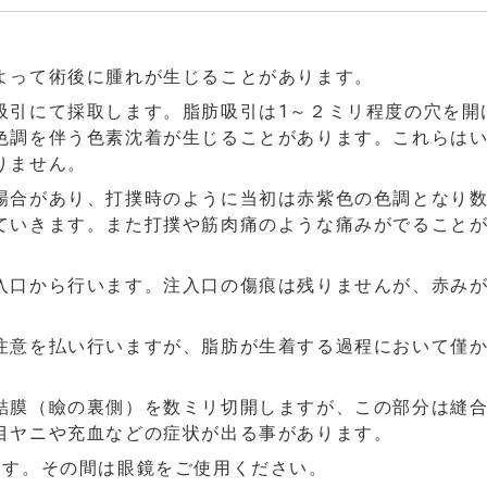
よって術後に腫れが生じることがあります。
吸引にて採取します。脂肪吸引は1～２ミリ程度の穴を開
色調を伴う色素沈着が生じることがあります。これらは
りません。
場合があり、打撲時のように当初は赤紫色の色調となり
ていきます。また打撲や筋肉痛のような痛みがでること
入口から行います。注入口の傷痕は残りませんが、赤み
注意を払い行いますが、脂肪が生着する過程において僅
結膜（瞼の裏側）を数ミリ切開しますが、この部分は縫
目ヤニや充血などの症状が出る事があります。
ます。その間は眼鏡をご使用ください。