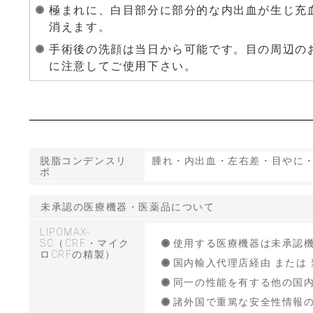
極まれに、白目部分に部分的な内出血が生じ充
消えます。
手術後の洗顔は当日から可能です。目の周辺の
に注意してご使用下さい。
脱脂コンデンスリ
腫れ・内出血・左右差・目やに
ポ
未承認の医療機器・医薬品について
LIPOMAX-
SC（CRF・マイク
使用する医療機器は未承認
ロCRFの精製）
国内輸入代理店経由 または
同一の性能を有する他の国
諸外国で重篤な安全性情報