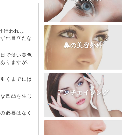
け行われま
いずれ目立たな
鼻の美容外科
TOP
クマ・たるみ
二重埋没法
数日で薄い黄色
二重切開法
上まぶた
目頭切開
がありますが、
目尻・下瞼
涙袋
眼瞼下垂
が引くまでには
アンチエイジング
TOP
隆鼻術
鼻尖形成
かな凹凸を生じ
鼻中隔延長
鼻柱・鼻翼基部
鼻骨・ワシ鼻
小鼻形成
合の必要はなく