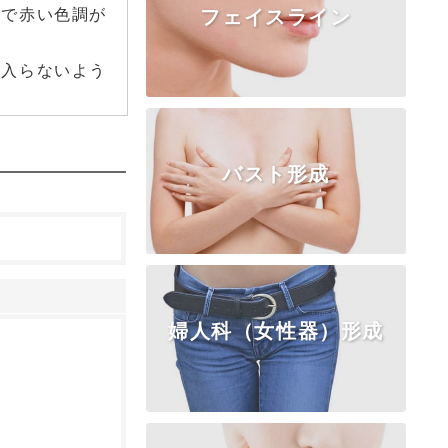
どで赤い色調が
フェイスライン
TOP
糸リフト
ボトックス
ヒアルロン酸
コラーゲン注入
に入らないよう
脂肪注入
フェイスリフト
バスト形成
TOP
頬・顎の脂肪
アゴの整形
エラ・頬骨
婦人科（女性器）形成
TOP
乳房挙上・縮小
乳頭・乳輪
女性化乳房