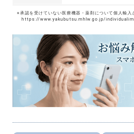
※承認を受けていない医療機器・薬剤について個人輸入
https://www.yakubutsu.mhlw.go.jp/individuali