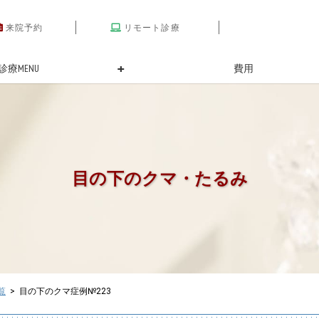
来院予約
リモート診療
診療MENU
費用
目の下のクマ・たるみ
覧
> 目の下のクマ症例№223