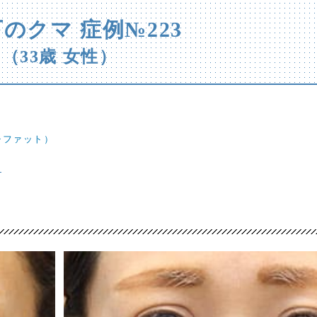
のクマ 症例№223
（33歳 女性）
チファット）
ら