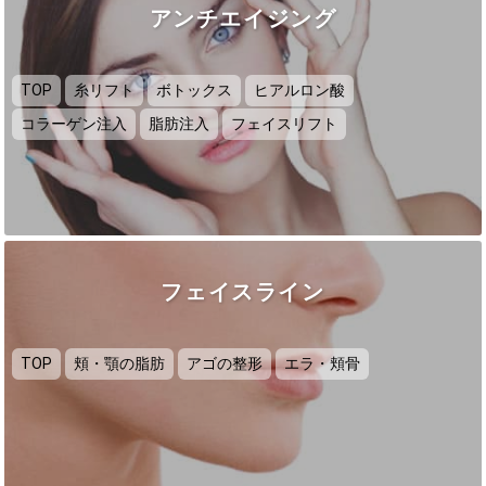
アンチエイジング
TOP
糸リフト
ボトックス
ヒアルロン酸
コラーゲン注入
脂肪注入
フェイスリフト
フェイスライン
TOP
頬・顎の脂肪
アゴの整形
エラ・頬骨