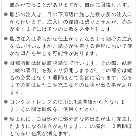
痛みがでることがありますが、自然に回復します。
脂肪の注入は、目の下周辺に施した数か所の注入口
から行います。注入口の傷痕は残りませんが、赤み
が引くまでには多少の日数を必要とします。
脂肪注入は滑らかな仕上がりとなるよう細心の注意
を払い行いますが、脂肪が生着する過程において僅
かな凹凸を生じる可能性があります。
眼窩脂肪は経結膜脱脂法で行います。その際、結膜
（瞼の裏側）を数ミリ切開しますが、この部分は縫
合の必要はなく１週間ほどで自然に治ります。治る
までの間は目ヤニや充血などの症状が出る事があり
ます。
コンタクトレンズの使用は1週間後からとなりま
す。その間は眼鏡をご使用ください。
極まれに、白目部分に部分的な内出血が生じ充血し
たようになる場合があります。この場合、２週間ほ
どで赤い色調が消えます。