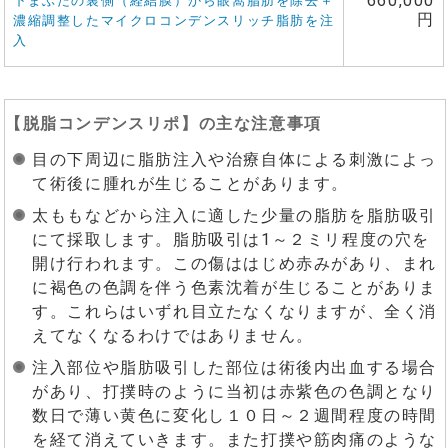
660,000
下まぶたの裏側（経結膜）から眼窩脂肪を除去＋
円
濃縮調整したマイクロコンデンスリッチ脂肪を注
入
【
脱脂コンデンスリポ
】の主な注意事項
目の下周辺に脂肪注入や治療自体による刺激によっ
て術後に腫れが生じることがあります。
太ももなどから注入に適した少量の脂肪を脂肪吸引
にて採取します。脂肪吸引は1～２ミリ程度の穴を
開け行われます。この傷ははじめ赤みがあり、まれ
に褐色の色調を伴う色素沈着が生じることがありま
す。これらはいずれ目立たなくなりますが、全く消
えてなくなるわけではありません。
注入部位や脂肪吸引した部位は術後内出血する場合
があり、打撲時のように当初は赤紫色の色調となり
数日で薄い黄色に変化し１０日～２週間程度の時間
を経て消えていきます。また打撲や筋肉痛のような