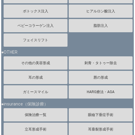
ボトックス注入
ヒアルロン酸注入
ベビーコラーゲン注入
脂肪注入
フェイスリフト
●OTHER
その他の美容形成
刺青・タトゥー除去
耳の形成
唇の形成
ガミースマイル
HARG療法・AGA
●insurance（保険診療）
保険治療一覧
眼瞼下垂症手術
立耳形成手術
耳垂裂形成手術