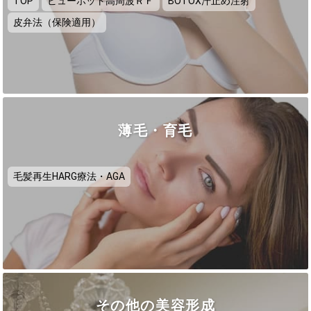
TOP
ビューホット高周波ＲＦ
BOTOX汗止め注射
皮弁法（保険適用）
薄毛・育毛
毛髪再生HARG療法・AGA
その他の美容形成