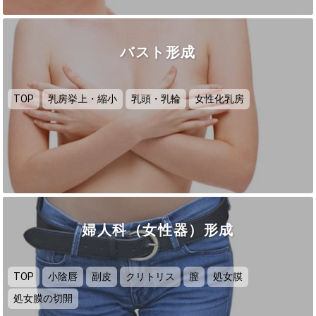
バスト形成
TOP
乳房挙上・縮小
乳頭・乳輪
女性化乳房
婦人科（女性器）形成
TOP
小陰唇
副皮
クリトリス
膣
処女膜
処女膜の切開