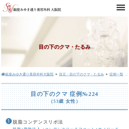
目の下のクマ・たるみ
銀座みゆき通り美容外科大阪院
>
目元・目の下のクマ・たるみ
>
症例一覧
> 目の下のクマ症例№224
目の下のクマ 症例№224
（53歳 女性）
脱脂コンデンスリポ法