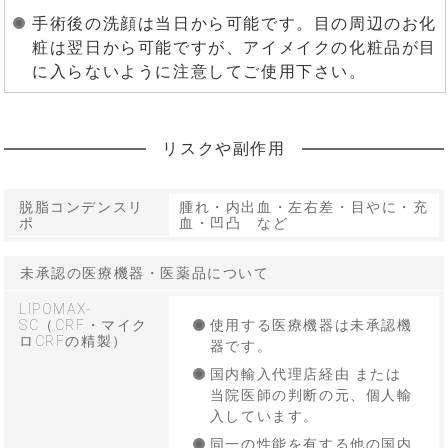
手術後の洗顔は当日から可能です。目の周辺のお化
粧は翌日から可能ですが、アイメイクの化粧品が目
に入らないように注意してご使用下さい。
リスクや副作用
脱脂コンデンスリ
腫れ・内出血・左右差・目やに・充
ポ
血・凹凸 など
未承認の医療機器・医薬品について
LIPOMAX-
SC（CRF・マイク
使用する医療機器は未承認機
ロCRFの精製）
器です。
国内輸入代理店経由 または
当院医師の判断の元、個人輸
入しています。
同一の性能を有する他の国内