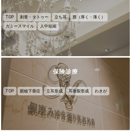
TOP
刺青・タトゥー
立ち耳
唇（厚く・薄く）
ガミースマイル
人中短縮
保険診療
TOP
眼瞼下垂症
立耳形成
耳垂裂形成
わきが