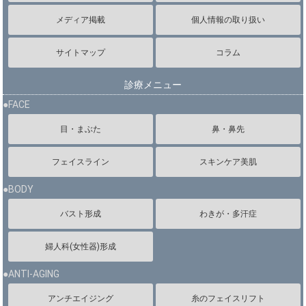
メディア掲載
個人情報の取り扱い
サイトマップ
コラム
診療メニュー
●FACE
目・まぶた
鼻・鼻先
フェイスライン
スキンケア美肌
●BODY
バスト形成
わきが・多汗症
婦人科(女性器)形成
●ANTI-AGING
アンチエイジング
糸のフェイスリフト