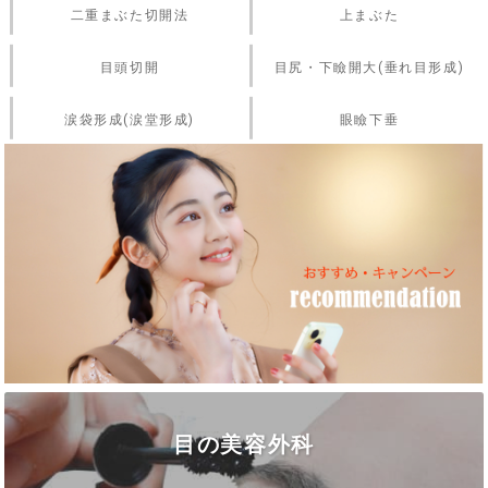
二重まぶた切開法
上まぶた
目頭切開
目尻・下瞼開大(垂れ目形成)
涙袋形成(涙堂形成)
眼瞼下垂
目の美容外科