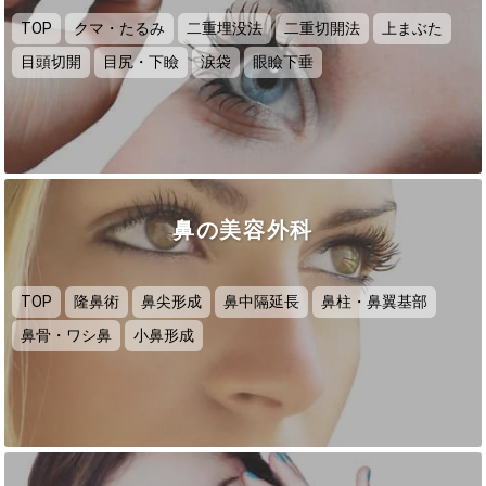
TOP
クマ・たるみ
二重埋没法
二重切開法
上まぶた
目頭切開
目尻・下瞼
涙袋
眼瞼下垂
鼻の美容外科
TOP
隆鼻術
鼻尖形成
鼻中隔延長
鼻柱・鼻翼基部
鼻骨・ワシ鼻
小鼻形成