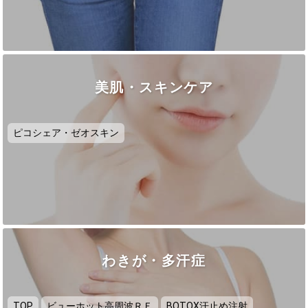
美肌・スキンケア
ピコシェア・ゼオスキン
わきが・多汗症
TOP
ビューホット高周波ＲＦ
BOTOX汗止め注射