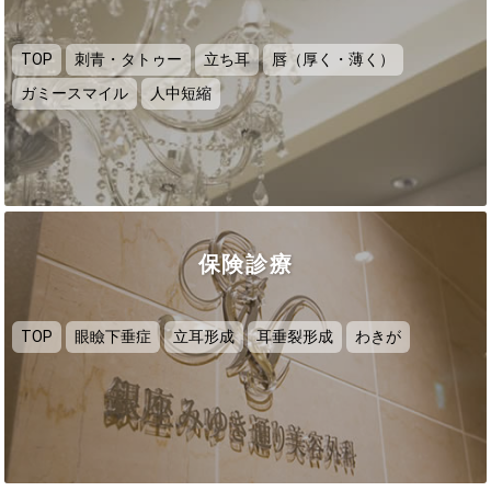
TOP
刺青・タトゥー
立ち耳
唇（厚く・薄く）
ガミースマイル
人中短縮
保険診療
TOP
眼瞼下垂症
立耳形成
耳垂裂形成
わきが