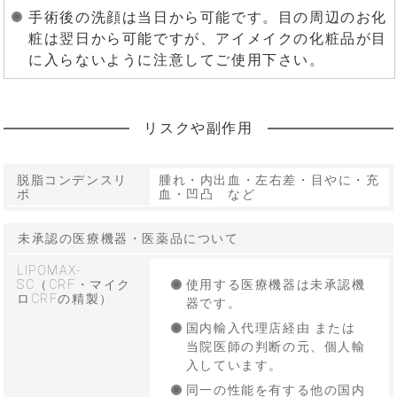
手術後の洗顔は当日から可能です。目の周辺のお化
粧は翌日から可能ですが、アイメイクの化粧品が目
に入らないように注意してご使用下さい。
リスクや副作用
脱脂コンデンスリ
腫れ・内出血・左右差・目やに・充
ポ
血・凹凸 など
未承認の医療機器・医薬品について
LIPOMAX-
SC（CRF・マイク
使用する医療機器は未承認機
ロCRFの精製）
器です。
国内輸入代理店経由 または
当院医師の判断の元、個人輸
入しています。
同一の性能を有する他の国内