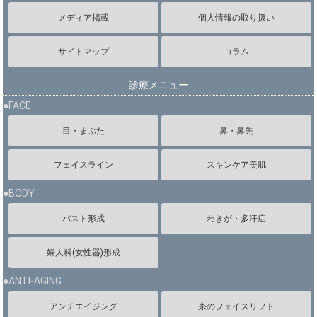
メディア掲載
個人情報の取り扱い
サイトマップ
コラム
診療メニュー
●FACE
目・まぶた
鼻・鼻先
フェイスライン
スキンケア美肌
●BODY
バスト形成
わきが・多汗症
婦人科(女性器)形成
●ANTI-AGING
アンチエイジング
糸のフェイスリフト