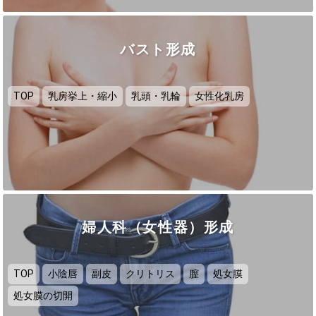
バスト形成
TOP
乳房挙上・縮小
乳頭・乳輪
女性化乳房
婦人科（女性器）形成
TOP
小陰唇
副皮
クリトリス
膣
処女膜
処女膜の切開