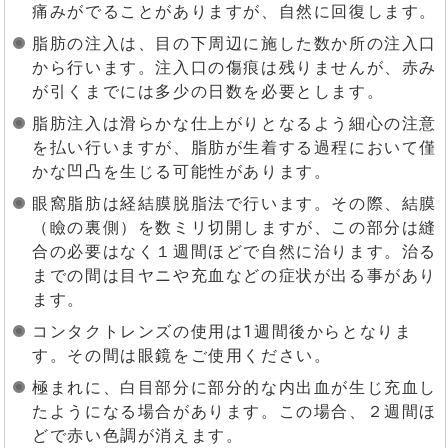
痛みがでることがありますが、自然に回復します。
脂肪の注入は、目の下周辺に施した数か所の注入口
から行います。注入口の傷痕は残りませんが、赤み
が引くまでには多少の日数を必要とします。
脂肪注入は滑らかな仕上がりとなるよう細心の注意
を払い行いますが、脂肪が生着する過程において僅
かな凹凸を生じる可能性があります。
眼窩脂肪は経結膜脱脂法で行います。その際、結膜
（瞼の裏側）を数ミリ切開しますが、この部分は縫
合の必要はなく１週間ほどで自然に治ります。治る
までの間は目ヤニや充血などの症状が出る事があり
ます。
コンタクトレンズの使用は1週間後からとなりま
す。その間は眼鏡をご使用ください。
極まれに、白目部分に部分的な内出血が生じ充血し
たようになる場合があります。この場合、２週間ほ
どで赤い色調が消えます。