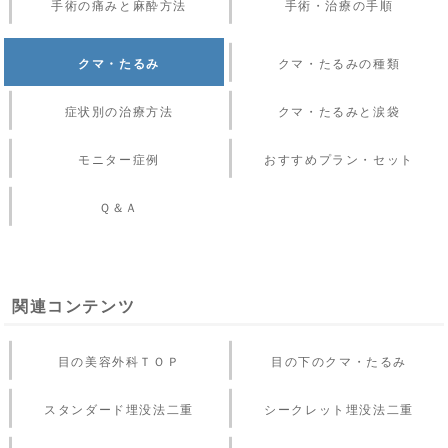
手術の痛みと麻酔方法
手術・治療の手順
クマ・たるみ
クマ・たるみの種類
症状別の治療方法
クマ・たるみと涙袋
モニター症例
おすすめプラン・セット
Ｑ＆Ａ
関連コンテンツ
目の美容外科ＴＯＰ
目の下のクマ・たるみ
スタンダード埋没法二重
シークレット埋没法二重