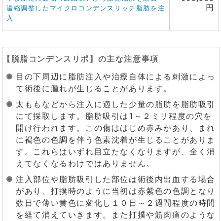
円
濃縮調整したマイクロコンデンスリッチ脂肪を注
入
【
脱脂コンデンスリポ
】の主な注意事項
目の下周辺に脂肪注入や治療自体による刺激によっ
て術後に腫れが生じることがあります。
太ももなどから注入に適した少量の脂肪を脂肪吸引
にて採取します。脂肪吸引は1～２ミリ程度の穴を
開け行われます。この傷ははじめ赤みがあり、まれ
に褐色の色調を伴う色素沈着が生じることがありま
す。これらはいずれ目立たなくなりますが、全く消
えてなくなるわけではありません。
注入部位や脂肪吸引した部位は術後内出血する場合
があり、打撲時のように当初は赤紫色の色調となり
数日で薄い黄色に変化し１０日～２週間程度の時間
を経て消えていきます。また打撲や筋肉痛のような