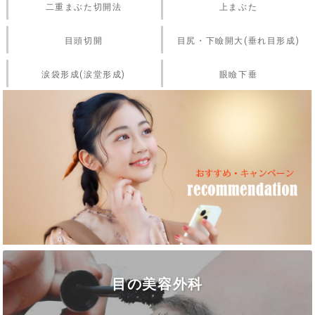
二重まぶた切開法
上まぶた
目頭切開
目尻・下瞼開大(垂れ目形成)
涙袋形成(涙堂形成)
眼瞼下垂
目の美容外科