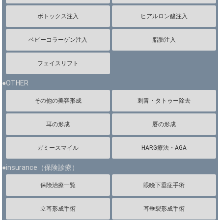
ボトックス注入
ヒアルロン酸注入
ベビーコラーゲン注入
脂肪注入
フェイスリフト
●OTHER
その他の美容形成
刺青・タトゥー除去
耳の形成
唇の形成
ガミースマイル
HARG療法・AGA
●insurance（保険診療）
保険治療一覧
眼瞼下垂症手術
立耳形成手術
耳垂裂形成手術