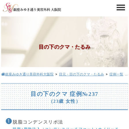
目の下のクマ・たるみ
銀座みゆき通り美容外科大阪院
>
目元・目の下のクマ・たるみ
>
症例一覧
> 目の下のクマ症例№237
目の下のクマ 症例№237
（23歳 女性）
脱脂コンデンスリポ法