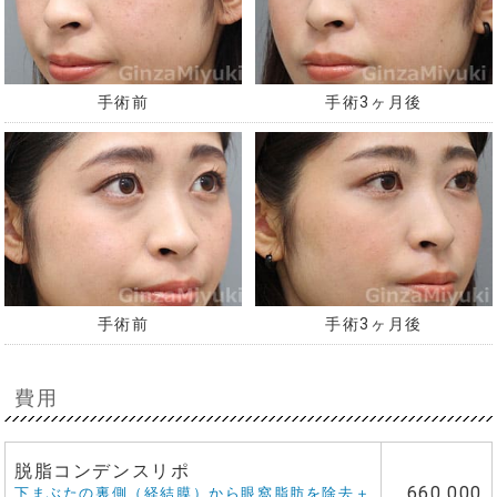
手術前
手術3ヶ月後
手術前
手術3ヶ月後
費用
脱脂コンデンスリポ
660,000
下まぶたの裏側（経結膜）から眼窩脂肪を除去＋