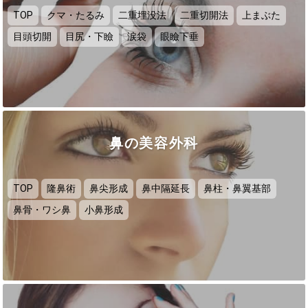
TOP
クマ・たるみ
二重埋没法
二重切開法
上まぶた
目頭切開
目尻・下瞼
涙袋
眼瞼下垂
鼻の美容外科
TOP
隆鼻術
鼻尖形成
鼻中隔延長
鼻柱・鼻翼基部
鼻骨・ワシ鼻
小鼻形成