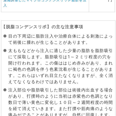
濃縮調整したマイクロコンデンスリッチ脂肪を注
入
【
脱脂コンデンスリポ
】の主な注意事項
目の下周辺に脂肪注入や治療自体による刺激によっ
て術後に腫れが生じることがあります。
太ももなどから注入に適した少量の脂肪を脂肪吸引
にて採取します。脂肪吸引は1～２ミリ程度の穴を
開け行われます。この傷ははじめ赤みがあり、まれ
に褐色の色調を伴う色素沈着が生じることがありま
す。これらはいずれ目立たなくなりますが、全く消
えてなくなるわけではありません。
注入部位や脂肪吸引した部位は術後内出血する場合
があり、打撲時のように当初は赤紫色の色調となり
数日で薄い黄色に変化し１０日～２週間程度の時間
を経て消えていきます。また打撲や筋肉痛のような
痛みがでることがありますが、自然に回復します。