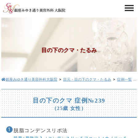
目の下のクマ・たるみ
銀座みゆき通り美容外科大阪院
>
目元・目の下のクマ・たるみ
>
症例一覧
> 目の下のクマ症例№239
目の下のクマ 症例№239
（25歳 女性）
脱脂コンデンスリポ法