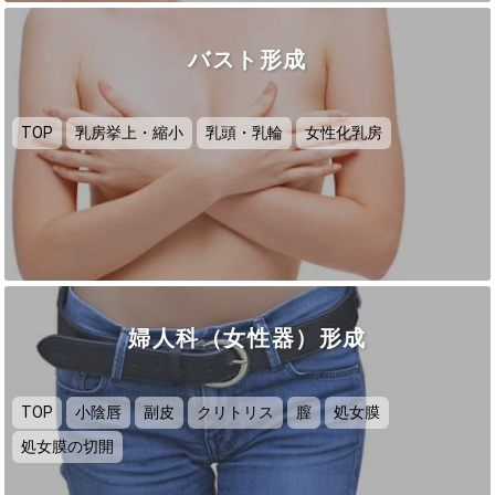
バスト形成
TOP
乳房挙上・縮小
乳頭・乳輪
女性化乳房
婦人科（女性器）形成
TOP
小陰唇
副皮
クリトリス
膣
処女膜
処女膜の切開