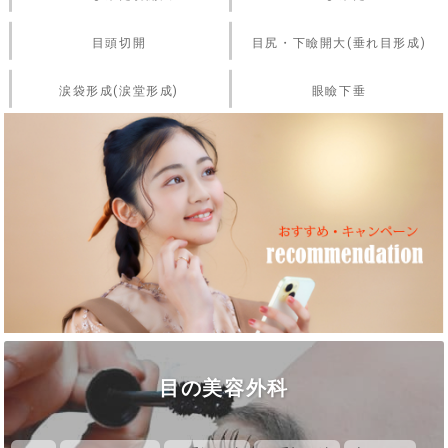
目頭切開
目尻・下瞼開大(垂れ目形成)
涙袋形成(涙堂形成)
眼瞼下垂
目の美容外科