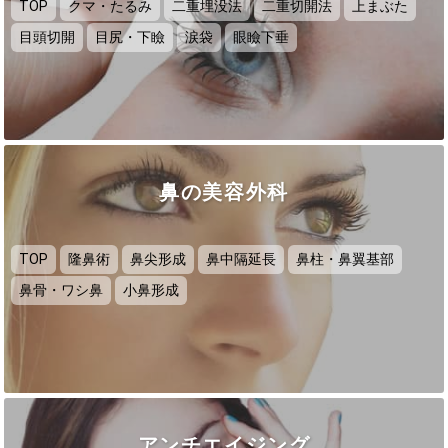
TOP
クマ・たるみ
二重埋没法
二重切開法
上まぶた
目頭切開
目尻・下瞼
涙袋
眼瞼下垂
鼻の美容外科
TOP
隆鼻術
鼻尖形成
鼻中隔延長
鼻柱・鼻翼基部
鼻骨・ワシ鼻
小鼻形成
アンチエイジング