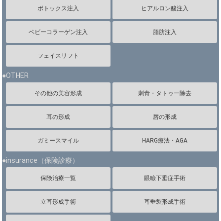
ボトックス注入
ヒアルロン酸注入
ベビーコラーゲン注入
脂肪注入
フェイスリフト
●OTHER
その他の美容形成
刺青・タトゥー除去
耳の形成
唇の形成
ガミースマイル
HARG療法・AGA
●insurance（保険診療）
保険治療一覧
眼瞼下垂症手術
立耳形成手術
耳垂裂形成手術