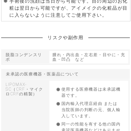
手術後の洗顔は当日から可能です。目の周辺のお化
粧は翌日から可能ですが、アイメイクの化粧品が目
に入らないように注意してご使用下さい。
リスクや副作用
脱脂コンデンスリ
腫れ・内出血・左右差・目やに・充
ポ
血・凹凸 など
未承認の医療機器・医薬品について
LIPOMAX-
SC（CRF・マイク
使用する医療機器は未承認機
ロCRFの精製）
器です。
国内輸入代理店経由 または
当院医師の判断の元、個人輸
入しています。
同一の性能を有する他の国内
承認医薬機器などはありませ