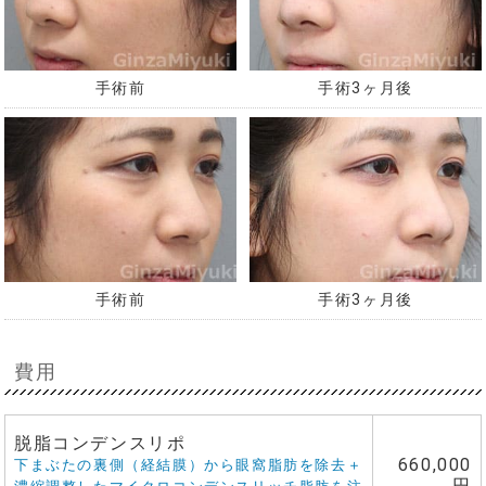
手術前
手術3ヶ月後
手術前
手術3ヶ月後
費用
脱脂コンデンスリポ
660,000
下まぶたの裏側（経結膜）から眼窩脂肪を除去＋
円