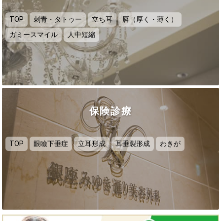
TOP
刺青・タトゥー
立ち耳
唇（厚く・薄く）
ガミースマイル
人中短縮
保険診療
TOP
眼瞼下垂症
立耳形成
耳垂裂形成
わきが