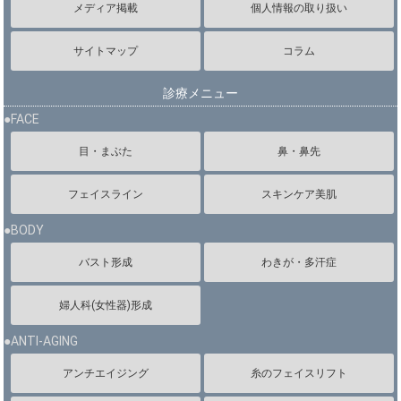
メディア掲載
個人情報の取り扱い
サイトマップ
コラム
診療メニュー
●FACE
目・まぶた
鼻・鼻先
フェイスライン
スキンケア美肌
●BODY
バスト形成
わきが・多汗症
婦人科(女性器)形成
●ANTI-AGING
アンチエイジング
糸のフェイスリフト