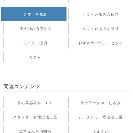
クマ・たるみ
クマ・たるみの種類
症状別の治療方法
クマ・たるみと涙袋
モニター症例
おすすめプラン・セット
Ｑ＆Ａ
関連コンテンツ
目の美容外科ＴＯＰ
目の下のクマ・たるみ
スタンダード埋没法二重
シークレット埋没法二重
二重まぶた切開法
上まぶた