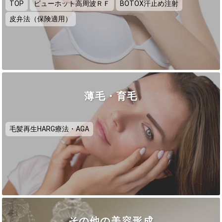
TOP
ビューホット高周波ＲＦ
BOTOX汗止め注射
皮弁法（保険適用）
薄毛・育毛
毛髪再生HARG療法・AGA
その他の美容形成