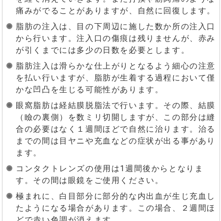
痛みがでることがありますが、自然に回復します。
脂肪の注入は、目の下周辺に施した数か所の注入口
から行います。注入口の傷痕は残りませんが、赤み
が引くまでには多少の日数を必要とします。
脂肪注入は滑らかな仕上がりとなるよう細心の注意
を払い行いますが、脂肪が生着する過程において僅
かな凹凸を生じる可能性があります。
眼窩脂肪は経結膜脱脂法で行います。その際、結膜
（瞼の裏側）を数ミリ切開しますが、この部分は縫
合の必要はなく１週間ほどで自然に治ります。治る
までの間は目ヤニや充血などの症状が出る事があり
ます。
コンタクトレンズの使用は1週間後からとなりま
す。その間は眼鏡をご使用ください。
極まれに、白目部分に部分的な内出血が生じ充血し
たようになる場合があります。この場合、２週間ほ
どで赤い色調が消えます。