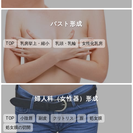
バスト形成
TOP
乳房挙上・縮小
乳頭・乳輪
女性化乳房
婦人科（女性器）形成
TOP
小陰唇
副皮
クリトリス
膣
処女膜
処女膜の切開