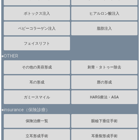
ボトックス注入
ヒアルロン酸注入
ベビーコラーゲン注入
脂肪注入
フェイスリフト
●OTHER
その他の美容形成
刺青・タトゥー除去
耳の形成
唇の形成
ガミースマイル
HARG療法・AGA
●insurance（保険診療）
保険治療一覧
眼瞼下垂症手術
立耳形成手術
耳垂裂形成手術