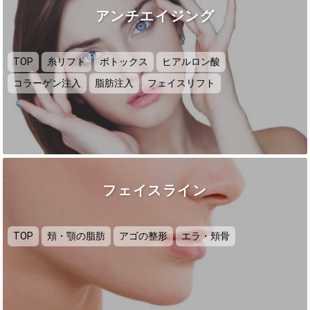
アンチエイジング
TOP
糸リフト
ボトックス
ヒアルロン酸
コラーゲン注入
脂肪注入
フェイスリフト
フェイスライン
TOP
頬・顎の脂肪
アゴの整形
エラ・頬骨