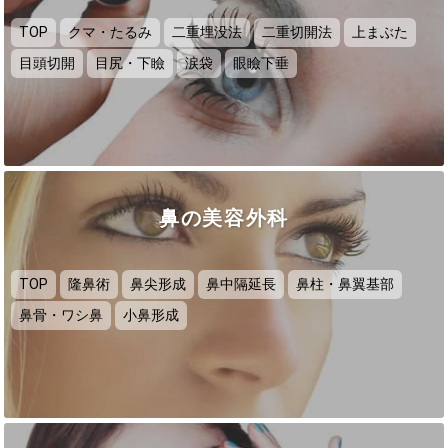
TOP
クマ・たるみ
二重埋没法
二重切開法
上まぶた
目頭切開
目尻・下瞼
涙袋
眼瞼下垂
鼻の美容外科
TOP
隆鼻術
鼻尖形成
鼻中隔延長
鼻柱・鼻翼基部
鼻骨・ワシ鼻
小鼻形成