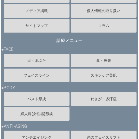
メディア掲載
個人情報の取り扱い
サイトマップ
コラム
診療メニュー
●FACE
目・まぶた
鼻・鼻先
フェイスライン
スキンケア美肌
●BODY
バスト形成
わきが・多汗症
婦人科(女性器)形成
●ANTI-AGING
アンチエイジング
糸のフェイスリフト