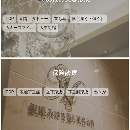
TOP
刺青・タトゥー
立ち耳
唇（厚く・薄く）
ガミースマイル
人中短縮
保険診療
TOP
眼瞼下垂症
立耳形成
耳垂裂形成
わきが