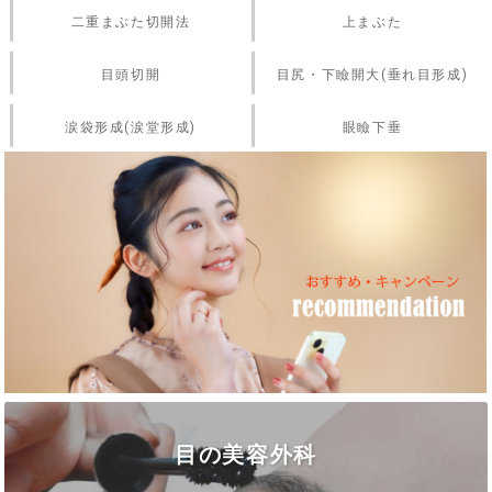
二重まぶた切開法
上まぶた
目頭切開
目尻・下瞼開大(垂れ目形成)
涙袋形成(涙堂形成)
眼瞼下垂
目の美容外科