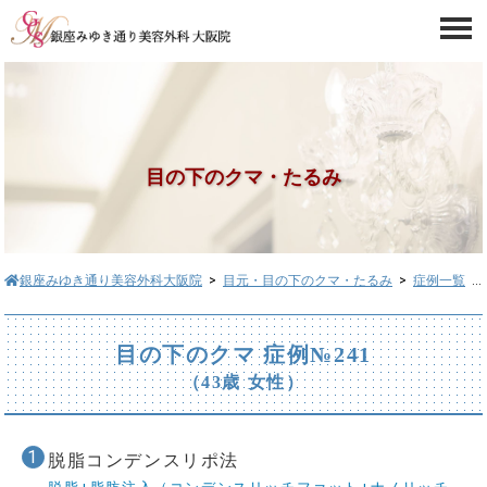
目の下のクマ・たるみ
銀座みゆき通り美容外科大阪院
>
目元・目の下のクマ・たるみ
>
症例一覧
> 目の下のクマ症例№241
目の下のクマ 症例№241
（43歳 女性）
脱脂コンデンスリポ法