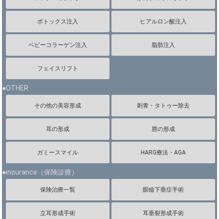
ボトックス注入
ヒアルロン酸注入
ベビーコラーゲン注入
脂肪注入
フェイスリフト
●OTHER
その他の美容形成
刺青・タトゥー除去
耳の形成
唇の形成
ガミースマイル
HARG療法・AGA
●insurance（保険診療）
保険治療一覧
眼瞼下垂症手術
立耳形成手術
耳垂裂形成手術