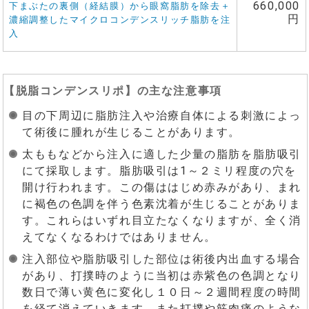
660,000
下まぶたの裏側（経結膜）から眼窩脂肪を除去＋
円
濃縮調整したマイクロコンデンスリッチ脂肪を注
入
【
脱脂コンデンスリポ
】の主な注意事項
目の下周辺に脂肪注入や治療自体による刺激によっ
て術後に腫れが生じることがあります。
太ももなどから注入に適した少量の脂肪を脂肪吸引
にて採取します。脂肪吸引は1～２ミリ程度の穴を
開け行われます。この傷ははじめ赤みがあり、まれ
に褐色の色調を伴う色素沈着が生じることがありま
す。これらはいずれ目立たなくなりますが、全く消
えてなくなるわけではありません。
注入部位や脂肪吸引した部位は術後内出血する場合
があり、打撲時のように当初は赤紫色の色調となり
数日で薄い黄色に変化し１０日～２週間程度の時間
を経て消えていきます。また打撲や筋肉痛のような