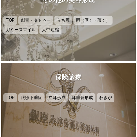
TOP
刺青・タトゥー
立ち耳
唇（厚く・薄く）
ガミースマイル
人中短縮
保険診療
TOP
眼瞼下垂症
立耳形成
耳垂裂形成
わきが