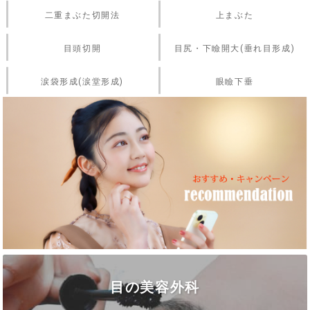
二重まぶた切開法
上まぶた
目頭切開
目尻・下瞼開大(垂れ目形成)
涙袋形成(涙堂形成)
眼瞼下垂
目の美容外科