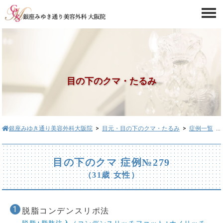
目の下のクマ・たるみ
銀座みゆき通り美容外科大阪院
>
目元・目の下のクマ・たるみ
>
症例一覧
> 目の下のクマ症例№279
目の下のクマ 症例№279
（31歳 女性）
脱脂コンデンスリポ法