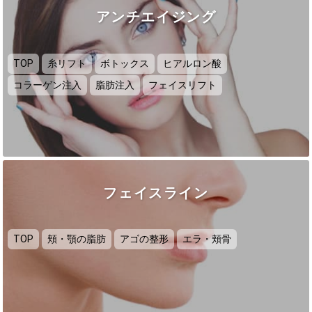
アンチエイジング
TOP
糸リフト
ボトックス
ヒアルロン酸
コラーゲン注入
脂肪注入
フェイスリフト
フェイスライン
TOP
頬・顎の脂肪
アゴの整形
エラ・頬骨