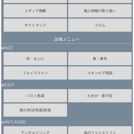
メディア掲載
個人情報の取り扱い
サイトマップ
コラム
診療メニュー
●FACE
目・まぶた
鼻・鼻先
フェイスライン
スキンケア美肌
●BODY
バスト形成
わきが・多汗症
婦人科(女性器)形成
●ANTI-AGING
アンチエイジング
糸のフェイスリフト