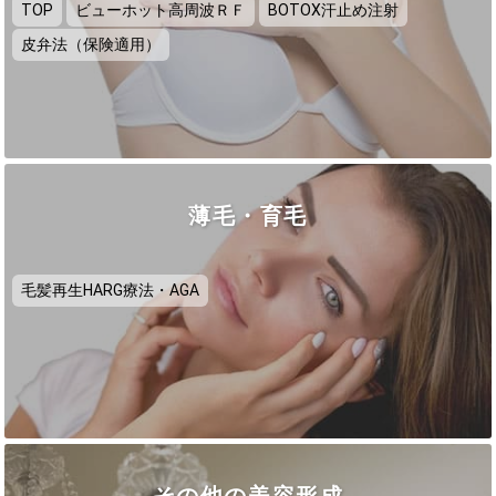
TOP
ビューホット高周波ＲＦ
BOTOX汗止め注射
皮弁法（保険適用）
薄毛・育毛
毛髪再生HARG療法・AGA
その他の美容形成