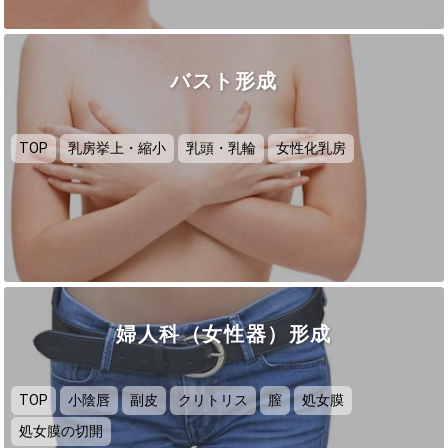
バスト形成
TOP
乳房挙上・縮小
乳頭・乳輪
女性化乳房
婦人科（女性器）形成
TOP
小陰唇
副皮
クリトリス
膣
処女膜
処女膜の切開