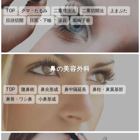
TOP
クマ・たるみ
二重埋没法
二重切開法
上まぶた
目頭切開
目尻・下瞼
涙袋
眼瞼下垂
鼻の美容外科
TOP
隆鼻術
鼻尖形成
鼻中隔延長
鼻柱・鼻翼基部
鼻骨・ワシ鼻
小鼻形成