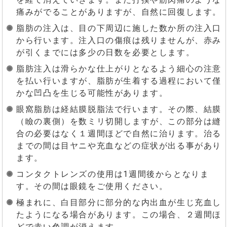
痛みがでることがありますが、自然に回復します。
脂肪の注入は、目の下周辺に施した数か所の注入口
から行います。注入口の傷痕は残りませんが、赤み
が引くまでには多少の日数を必要とします。
脂肪注入は滑らかな仕上がりとなるよう細心の注意
を払い行いますが、脂肪が生着する過程において僅
かな凹凸を生じる可能性があります。
眼窩脂肪は経結膜脱脂法で行います。その際、結膜
（瞼の裏側）を数ミリ切開しますが、この部分は縫
合の必要はなく１週間ほどで自然に治ります。治る
までの間は目ヤニや充血などの症状が出る事があり
ます。
コンタクトレンズの使用は1週間後からとなりま
す。その間は眼鏡をご使用ください。
極まれに、白目部分に部分的な内出血が生じ充血し
たようになる場合があります。この場合、２週間ほ
どで赤い色調が消えます。