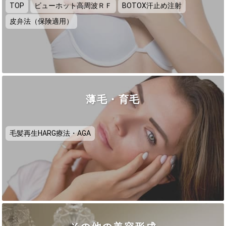
TOP
ビューホット高周波ＲＦ
BOTOX汗止め注射
皮弁法（保険適用）
薄毛・育毛
毛髪再生HARG療法・AGA