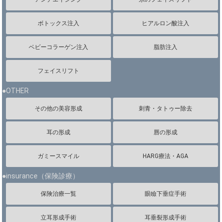
ボトックス注入
ヒアルロン酸注入
ベビーコラーゲン注入
脂肪注入
フェイスリフト
●OTHER
その他の美容形成
刺青・タトゥー除去
耳の形成
唇の形成
ガミースマイル
HARG療法・AGA
●insurance（保険診療）
保険治療一覧
眼瞼下垂症手術
立耳形成手術
耳垂裂形成手術