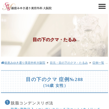
目の下のクマ・たるみ
銀座みゆき通り美容外科大阪院
>
目元・目の下のクマ・たるみ
>
症例一覧
> 目の下のクマ症例№288
目の下のクマ 症例№288
（56歳 女性）
脱脂コンデンスリポ法