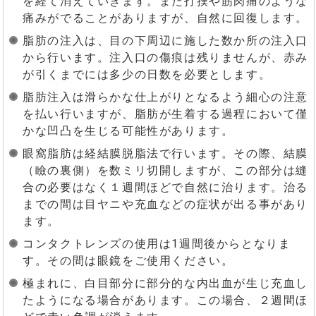
を経て消えていきます。また打撲や筋肉痛のような
痛みがでることがありますが、自然に回復します。
脂肪の注入は、目の下周辺に施した数か所の注入口
から行います。注入口の傷痕は残りませんが、赤み
が引くまでには多少の日数を必要とします。
脂肪注入は滑らかな仕上がりとなるよう細心の注意
を払い行いますが、脂肪が生着する過程において僅
かな凹凸を生じる可能性があります。
眼窩脂肪は経結膜脱脂法で行います。その際、結膜
（瞼の裏側）を数ミリ切開しますが、この部分は縫
合の必要はなく１週間ほどで自然に治ります。治る
までの間は目ヤニや充血などの症状が出る事があり
ます。
コンタクトレンズの使用は1週間後からとなりま
す。その間は眼鏡をご使用ください。
極まれに、白目部分に部分的な内出血が生じ充血し
たようになる場合があります。この場合、２週間ほ