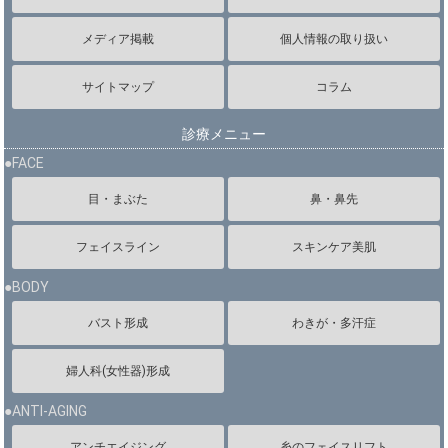
メディア掲載
個人情報の取り扱い
サイトマップ
コラム
診療メニュー
●FACE
目・まぶた
鼻・鼻先
フェイスライン
スキンケア美肌
●BODY
バスト形成
わきが・多汗症
婦人科(女性器)形成
●ANTI-AGING
アンチエイジング
糸のフェイスリフト