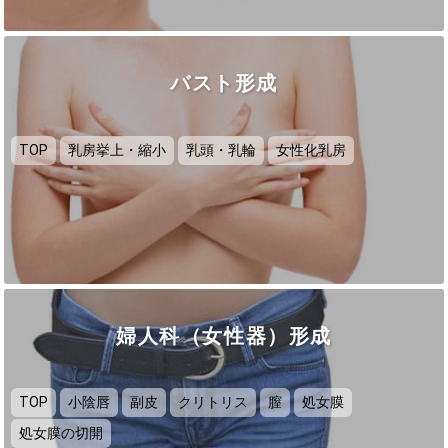
バスト形成
TOP
乳房挙上・縮小
乳頭・乳輪
女性化乳房
婦人科（女性器）形成
TOP
小陰唇
副皮
クリトリス
膣
処女膜
処女膜の切開