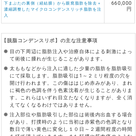
660,000
下まぶたの裏側（経結膜）から眼窩脂肪を除去＋
円
濃縮調整したマイクロコンデンスリッチ脂肪を注
入
【
脱脂コンデンスリポ
】の主な注意事項
目の下周辺に脂肪注入や治療自体による刺激によっ
て術後に腫れが生じることがあります。
太ももなどから注入に適した少量の脂肪を脂肪吸引
にて採取します。脂肪吸引は1～２ミリ程度の穴を
開け行われます。この傷ははじめ赤みがあり、まれ
に褐色の色調を伴う色素沈着が生じることがありま
す。これらはいずれ目立たなくなりますが、全く消
えてなくなるわけではありません。
注入部位や脂肪吸引した部位は術後内出血する場合
があり、打撲時のように当初は赤紫色の色調となり
数日で薄い黄色に変化し１０日～２週間程度の時間