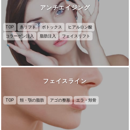
アンチエイジング
TOP
糸リフト
ボトックス
ヒアルロン酸
コラーゲン注入
脂肪注入
フェイスリフト
フェイスライン
TOP
頬・顎の脂肪
アゴの整形
エラ・頬骨