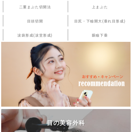
二重まぶた切開法
上まぶた
目頭切開
目尻・下瞼開大(垂れ目形成)
涙袋形成(涙堂形成)
眼瞼下垂
目の美容外科