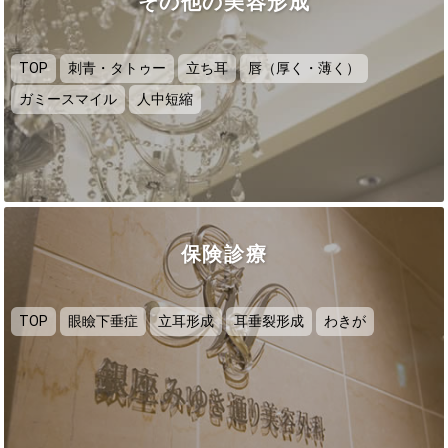
その他の美容形成
TOP
刺青・タトゥー
立ち耳
唇（厚く・薄く）
ガミースマイル
人中短縮
保険診療
TOP
眼瞼下垂症
立耳形成
耳垂裂形成
わきが