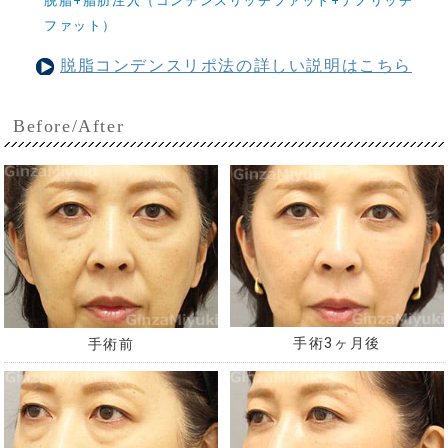
脱脂+脂肪注入（コンデンスリッチファット+ナノリッチ
ファット）
脱脂コンデンスリポ法の詳しい説明はこちら
Before/After
手術3ヶ月後
手術前