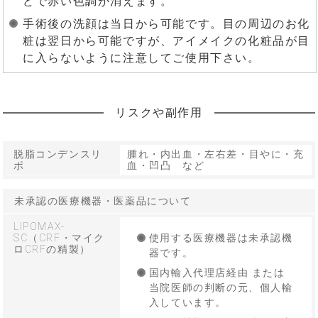
どで赤い色調が消えます。
手術後の洗顔は当日から可能です。目の周辺のお化
粧は翌日から可能ですが、アイメイクの化粧品が目
に入らないように注意してご使用下さい。
リスクや副作用
脱脂コンデンスリ
腫れ・内出血・左右差・目やに・充
ポ
血・凹凸 など
未承認の医療機器・医薬品について
LIPOMAX-
SC（CRF・マイク
使用する医療機器は未承認機
ロCRFの精製）
器です。
国内輸入代理店経由 または
当院医師の判断の元、個人輸
入しています。