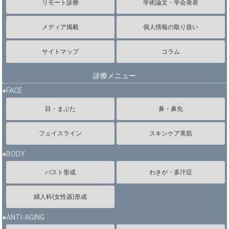
リモート診療
学術論文・学会発表
メディア掲載
個人情報の取り扱い
サイトマップ
コラム
診療メニュー
●FACE
目・まぶた
鼻・鼻先
フェイスライン
スキンケア美肌
●BODY
バスト形成
わきが・多汗症
婦人科(女性器)形成
●ANTI-AGING