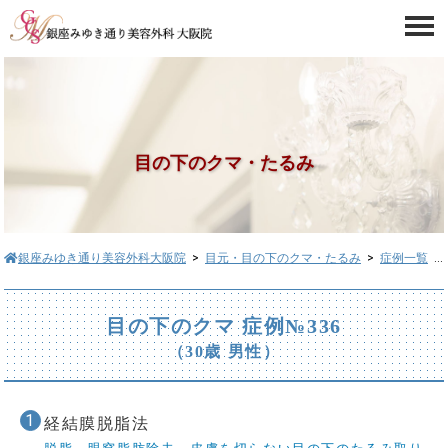
目の下のクマ・たるみ
銀座みゆき通り美容外科大阪院
>
目元・目の下のクマ・たるみ
>
症例一覧
> 目の下のクマ症例№336
目の下のクマ 症例№336
（30歳 男性）
経結膜脱脂法