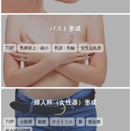
バスト形成
TOP
乳房挙上・縮小
乳頭・乳輪
女性化乳房
婦人科（女性器）形成
TOP
小陰唇
副皮
クリトリス
膣
処女膜
処女膜の切開