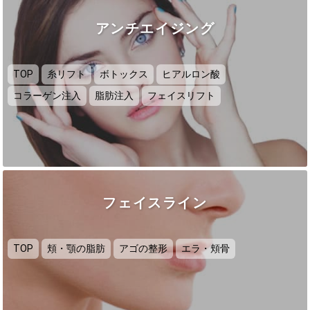
アンチエイジング
TOP
糸リフト
ボトックス
ヒアルロン酸
コラーゲン注入
脂肪注入
フェイスリフト
フェイスライン
TOP
頬・顎の脂肪
アゴの整形
エラ・頬骨