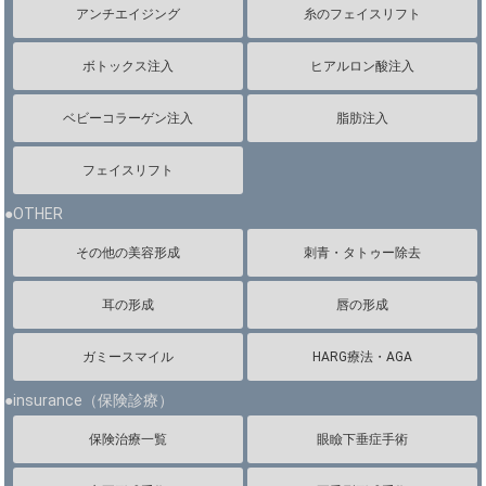
アンチエイジング
糸のフェイスリフト
ボトックス注入
ヒアルロン酸注入
ベビーコラーゲン注入
脂肪注入
フェイスリフト
●OTHER
その他の美容形成
刺青・タトゥー除去
耳の形成
唇の形成
ガミースマイル
HARG療法・AGA
●insurance（保険診療）
保険治療一覧
眼瞼下垂症手術