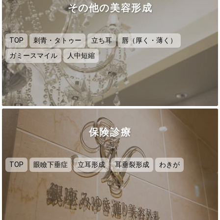
その他の美容形成
TOP
刺青・タトゥー
立ち耳
唇（厚く・薄く）
ガミースマイル
人中短縮
保険診療
TOP
眼瞼下垂症
立耳形成
耳垂裂形成
わきが