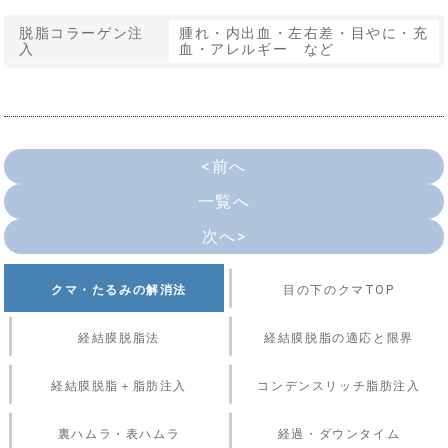
脱脂コラーゲン注
腫れ・内出血・左右差・目やに・充
入
血・アレルギー など
<前へ
一覧へ
次へ>
クマ・たるみの解消法
目の下のクマTOP
経結膜脱脂法
経結膜脱脂の適応と限界
経結膜脱脂＋脂肪注入
コンデンスリッチ脂肪注入
裏ハムラ・表ハムラ
経過・ダウンタイム