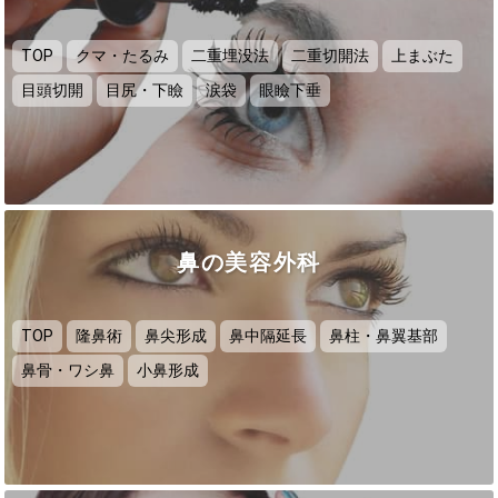
TOP
クマ・たるみ
二重埋没法
二重切開法
上まぶた
目頭切開
目尻・下瞼
涙袋
眼瞼下垂
鼻の美容外科
TOP
隆鼻術
鼻尖形成
鼻中隔延長
鼻柱・鼻翼基部
鼻骨・ワシ鼻
小鼻形成