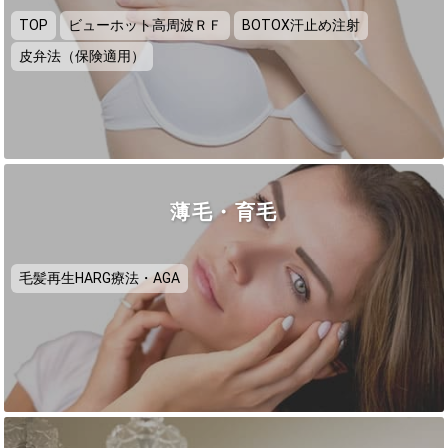
TOP
ビューホット高周波ＲＦ
BOTOX汗止め注射
皮弁法（保険適用）
薄毛・育毛
毛髪再生HARG療法・AGA