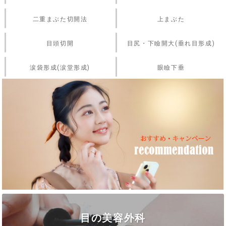
二重まぶた切開法
上まぶた
目頭切開
目尻・下瞼開大(垂れ目形成)
涙袋形成(涙堂形成)
眼瞼下垂
目の美容外科