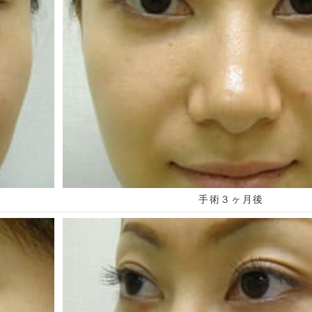
手術３ヶ月後