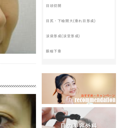
目頭切開
目尻・下瞼開大(垂れ目形成)
涙袋形成(涙堂形成)
眼瞼下垂
目の美容外科