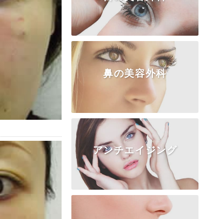
鼻の美容外科
TOP
クマ・たるみ
二重埋没法
二重切開法
上まぶた
目頭切開
目尻・下瞼
涙袋
眼瞼下垂
アンチエイジング
TOP
隆鼻術
鼻尖形成
鼻中隔延長
鼻柱・鼻翼基部
鼻骨・ワシ鼻
小鼻形成