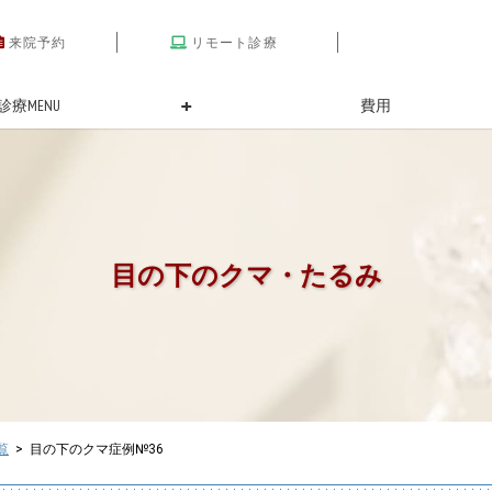
来院予約
リモート診療
診療MENU
費用
目の下のクマ・たるみ
覧
> 目の下のクマ症例№36