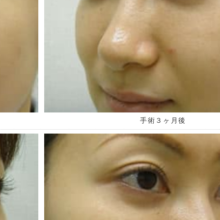
手術３ヶ月後