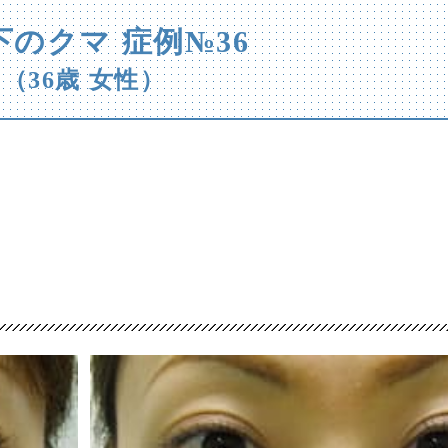
下のクマ 症例№36
（36歳 女性）