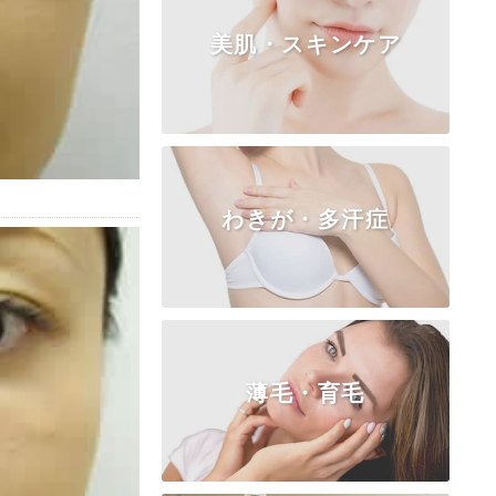
美肌・スキンケア
TOP
小陰唇
副皮
クリトリス
膣
処女膜
処女膜の切開
わきが・多汗症
ピコシェア・ゼオスキン
薄毛・育毛
TOP
ビューホット高周波ＲＦ
BOTOX汗止め注射
皮弁法（保険適用）