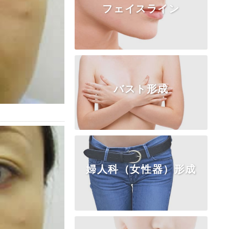
フェイスライン
TOP
糸リフト
ボトックス
ヒアルロン酸
コラーゲン注入
脂肪注入
フェイスリフト
バスト形成
TOP
頬・顎の脂肪
アゴの整形
エラ・頬骨
婦人科（女性器）形成
TOP
乳房挙上・縮小
乳頭・乳輪
女性化乳房