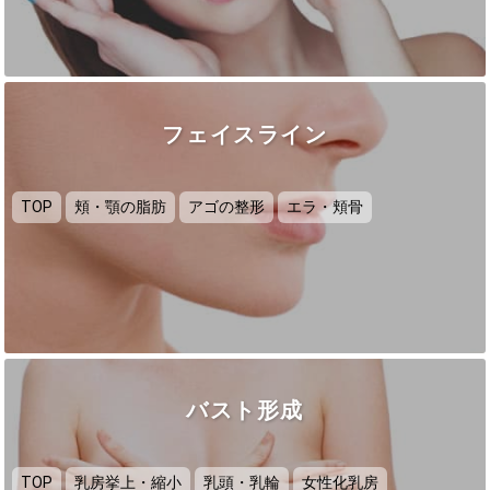
フェイスライン
TOP
頬・顎の脂肪
アゴの整形
エラ・頬骨
バスト形成
TOP
乳房挙上・縮小
乳頭・乳輪
女性化乳房