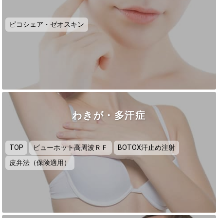
ピコシェア・ゼオスキン
わきが・多汗症
TOP
ビューホット高周波ＲＦ
BOTOX汗止め注射
皮弁法（保険適用）