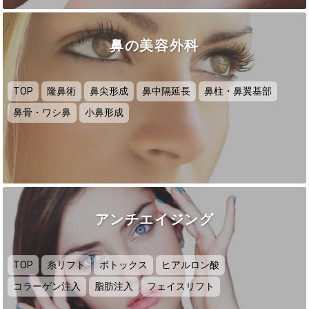
鼻の美容外科
TOP
隆鼻術
鼻尖形成
鼻中隔延長
鼻柱・鼻翼基部
鼻骨・ワシ鼻
小鼻形成
アンチエイジング
TOP
糸リフト
ボトックス
ヒアルロン酸
コラーゲン注入
脂肪注入
フェイスリフト