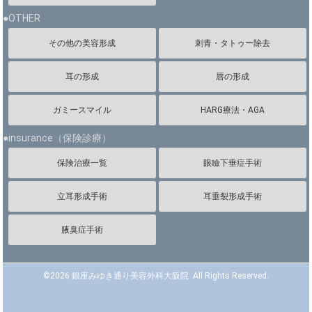
●OTHER
その他の美容形成
刺青・タトゥー除去
耳の形成
唇の形成
ガミースマイル
HARG療法・AGA
●insurance（保険診療）
保険治療一覧
眼瞼下垂症手術
立耳形成手術
耳垂裂形成手術
腋臭症手術
©
2026 銀座みゆき通り美容外科大阪院 All Rights Reserved.