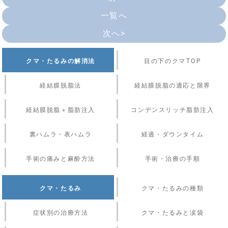
一覧へ
次へ>
クマ・たるみの解消法
目の下のクマTOP
経結膜脱脂法
経結膜脱脂の適応と限界
経結膜脱脂＋脂肪注入
コンデンスリッチ脂肪注入
裏ハムラ・表ハムラ
経過・ダウンタイム
手術の痛みと麻酔方法
手術・治療の手順
クマ・たるみ
クマ・たるみの種類
症状別の治療方法
クマ・たるみと涙袋