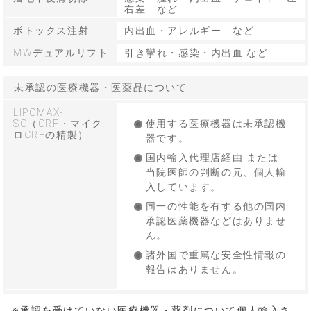
右差 など
ボトックス注射
内出血・アレルギー など
MWデュアルリフト
引き攣れ・感染・内出血 など
未承認の医療機器・医薬品について
LIPOMAX-
SC（CRF・マイク
使用する医療機器は未承認機
ロCRFの精製）
器です。
国内輸入代理店経由 または
当院医師の判断の元、個人輸
入しています。
同一の性能を有する他の国内
承認医薬機器などはありませ
ん。
諸外国で重篤な安全性情報の
報告はありません。
※承認を受けていない医療機器・薬剤について個人輸入さ