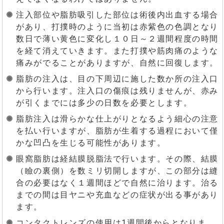
注入部位や脂肪吸引した部位は術後内出血する場合
があり、打撲時のように当初は赤紫色の色調となり
数日で薄い黄色に変化し１０日～２週間程度の時間
を経て消えていきます。また打撲や筋肉痛のような
痛みがでることがありますが、自然に回復します。
脂肪の注入は、目の下周辺に施した数か所の注入口
から行います。注入口の傷痕は残りませんが、赤み
が引くまでには多少の日数を必要とします。
脂肪注入は滑らかな仕上がりとなるよう細心の注意
を払い行いますが、脂肪が生着する過程において僅
かな凹凸を生じる可能性があります。
眼窩脂肪は経結膜脱脂法で行います。その際、結膜
（瞼の裏側）を数ミリ切開しますが、この部分は縫
合の必要はなく１週間ほどで自然に治ります。治る
までの間は目ヤニや充血などの症状が出る事があり
ます。
コンタクトレンズの使用は1週間後からとなりま