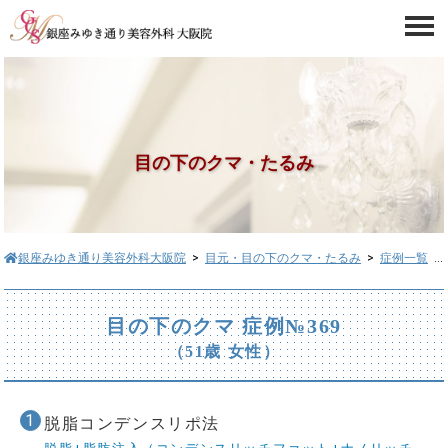
目の下のクマ・たるみ
銀座みゆき通り美容外科大阪院
>
目元・目の下のクマ・たるみ
>
症例一覧
> 目の下のクマ症例№369
目の下のクマ 症例№369
（51歳 女性）
脱脂コンデンスリポ法