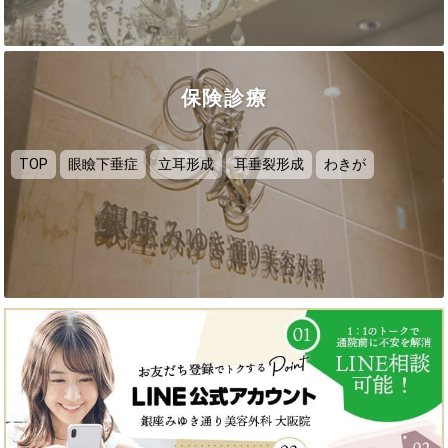
保険診療
TOP
眼瞼下垂症
立耳形成
耳垂裂形成
わきが