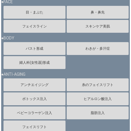
●FACE
目・まぶた
鼻・鼻先
フェイスライン
スキンケア美肌
●BODY
バスト形成
わきが・多汗症
婦人科(女性器)形成
●ANTI-AGING
アンチエイジング
糸のフェイスリフト
ボトックス注入
ヒアルロン酸注入
ベビーコラーゲン注入
脂肪注入
フェイスリフト