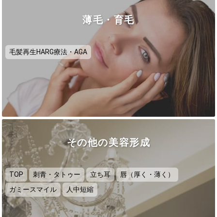
薄毛・育毛
毛髪再生HARG療法・AGA
その他の美容形成
TOP
刺青・タトゥー
立ち耳
唇（厚く・薄く）
ガミースマイル
人中短縮