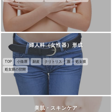
婦人科（女性器）形成
TOP
小陰唇
副皮
クリトリス
膣
処女膜
処女膜の切開
美肌・スキンケア