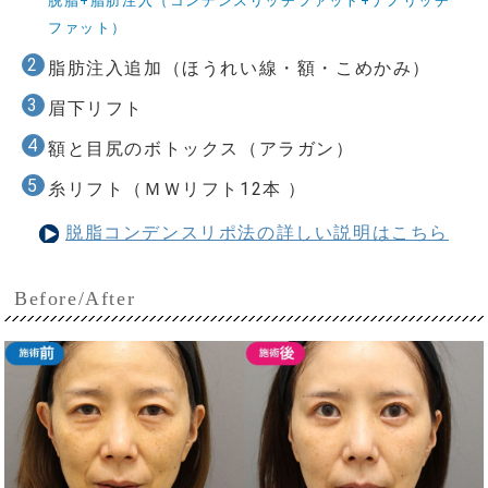
脱脂+脂肪注入（コンデンスリッチファット+ナノリッチ
ファット）
脂肪注入追加（ほうれい線・額・こめかみ）
眉下リフト
額と目尻のボトックス（アラガン）
糸リフト（ＭＷリフト12本 ）
脱脂コンデンスリポ法の詳しい説明はこちら
Before/After