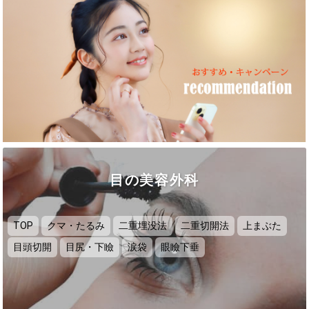
目の美容外科
TOP
クマ・たるみ
二重埋没法
二重切開法
上まぶた
目頭切開
目尻・下瞼
涙袋
眼瞼下垂