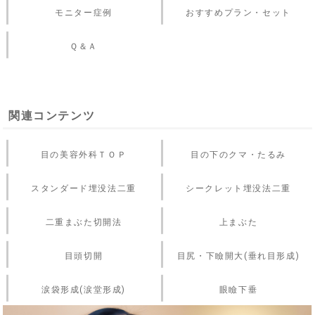
モニター症例
おすすめプラン・セット
Ｑ＆Ａ
関連コンテンツ
目の美容外科ＴＯＰ
目の下のクマ・たるみ
スタンダード埋没法二重
シークレット埋没法二重
二重まぶた切開法
上まぶた
目頭切開
目尻・下瞼開大(垂れ目形成)
涙袋形成(涙堂形成)
眼瞼下垂