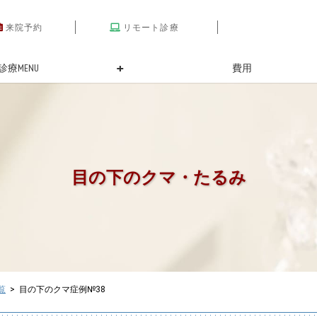
来院予約
リモート診療
診療MENU
費用
目の下のクマ・たるみ
覧
> 目の下のクマ症例№38