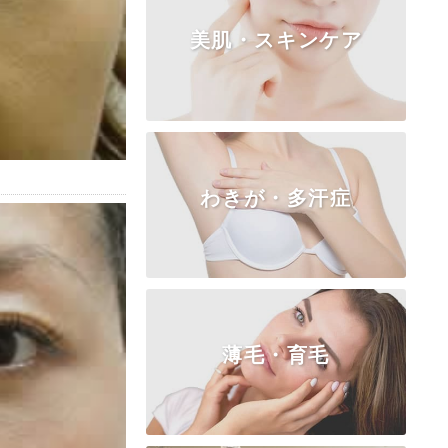
美肌・スキンケア
TOP
小陰唇
副皮
クリトリス
膣
処女膜
処女膜の切開
わきが・多汗症
ピコシェア・ゼオスキン
薄毛・育毛
TOP
ビューホット高周波ＲＦ
BOTOX汗止め注射
皮弁法（保険適用）