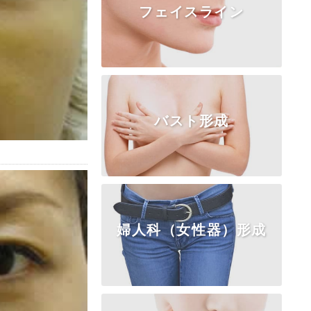
フェイスライン
TOP
糸リフト
ボトックス
ヒアルロン酸
コラーゲン注入
脂肪注入
フェイスリフト
バスト形成
TOP
頬・顎の脂肪
アゴの整形
エラ・頬骨
婦人科（女性器）形成
TOP
乳房挙上・縮小
乳頭・乳輪
女性化乳房