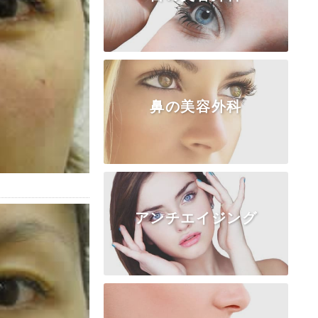
鼻の美容外科
TOP
クマ・たるみ
二重埋没法
二重切開法
上まぶた
目頭切開
目尻・下瞼
涙袋
眼瞼下垂
アンチエイジング
TOP
隆鼻術
鼻尖形成
鼻中隔延長
鼻柱・鼻翼基部
鼻骨・ワシ鼻
小鼻形成