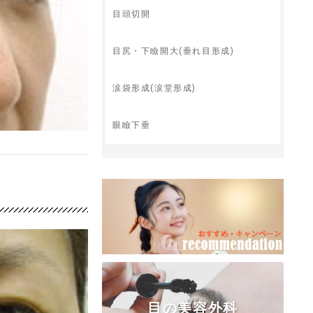
目頭切開
目尻・下瞼開大(垂れ目形成)
涙袋形成(涙堂形成)
眼瞼下垂
目の美容外科