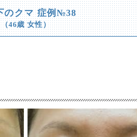
下のクマ 症例№38
（46歳 女性）