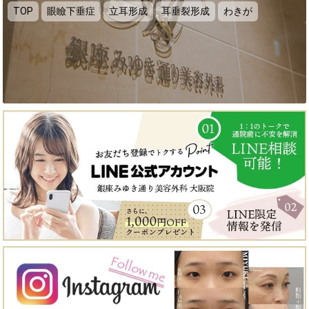
TOP
眼瞼下垂症
立耳形成
耳垂裂形成
わきが