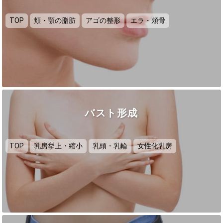
TOP
頬・顎の脂肪
アゴの整形
エラ・頬骨
バスト形成
TOP
乳房挙上・縮小
乳頭・乳輪
女性化乳房