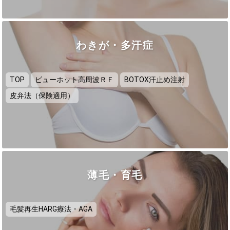
わきが・多汗症
TOP
ビューホット高周波ＲＦ
BOTOX汗止め注射
皮弁法（保険適用）
薄毛・育毛
毛髪再生HARG療法・AGA