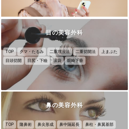
目の美容外科
TOP
クマ・たるみ
二重埋没法
二重切開法
上まぶた
目頭切開
目尻・下瞼
涙袋
眼瞼下垂
鼻の美容外科
TOP
隆鼻術
鼻尖形成
鼻中隔延長
鼻柱・鼻翼基部