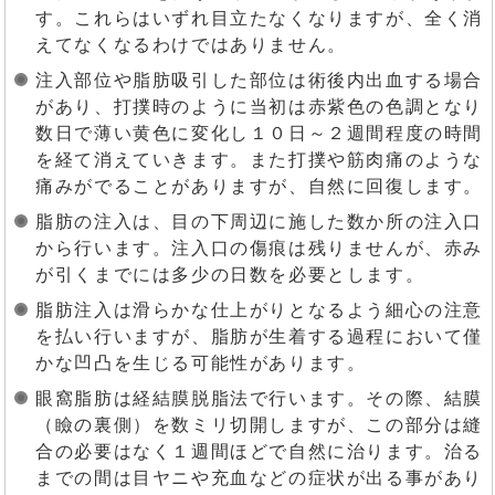
す。これらはいずれ目立たなくなりますが、全く消
えてなくなるわけではありません。
注入部位や脂肪吸引した部位は術後内出血する場合
があり、打撲時のように当初は赤紫色の色調となり
数日で薄い黄色に変化し１０日～２週間程度の時間
を経て消えていきます。また打撲や筋肉痛のような
痛みがでることがありますが、自然に回復します。
脂肪の注入は、目の下周辺に施した数か所の注入口
から行います。注入口の傷痕は残りませんが、赤み
が引くまでには多少の日数を必要とします。
脂肪注入は滑らかな仕上がりとなるよう細心の注意
を払い行いますが、脂肪が生着する過程において僅
かな凹凸を生じる可能性があります。
眼窩脂肪は経結膜脱脂法で行います。その際、結膜
（瞼の裏側）を数ミリ切開しますが、この部分は縫
合の必要はなく１週間ほどで自然に治ります。治る
までの間は目ヤニや充血などの症状が出る事があり