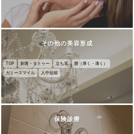
その他の美容形成
TOP
刺青・タトゥー
立ち耳
唇（厚く・薄く）
ガミースマイル
人中短縮
保険診療