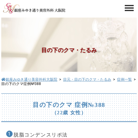
目の下のクマ・たるみ
銀座みゆき通り美容外科大阪院
>
目元・目の下のクマ・たるみ
>
症例一覧
>
目の下のクマ症例№388
目の下のクマ 症例№388
（22歳 女性）
脱脂コンデンスリポ法