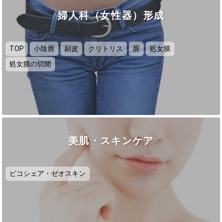
婦人科（女性器）形成
TOP
小陰唇
副皮
クリトリス
膣
処女膜
処女膜の切開
美肌・スキンケア
ピコシェア・ゼオスキン