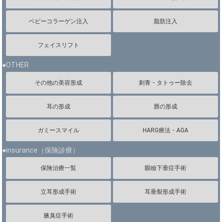
ベビーコラーゲン注入
脂肪注入
フェイスリフト
●OTHER
その他の美容形成
刺青・タトゥー除去
耳の形成
唇の形成
ガミースマイル
HARG療法・AGA
●insurance（保険診療）
保険治療一覧
眼瞼下垂症手術
立耳形成手術
耳垂裂形成手術
腋臭症手術