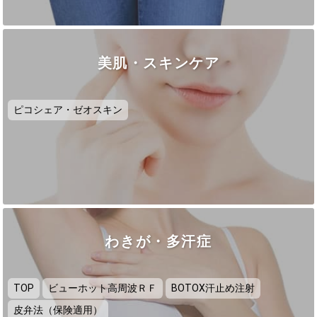
美肌・スキンケア
ピコシェア・ゼオスキン
わきが・多汗症
TOP
ビューホット高周波ＲＦ
BOTOX汗止め注射
皮弁法（保険適用）