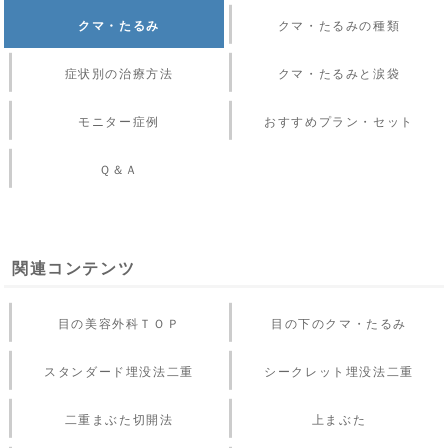
クマ・たるみ
クマ・たるみの種類
症状別の治療方法
クマ・たるみと涙袋
モニター症例
おすすめプラン・セット
Ｑ＆Ａ
関連コンテンツ
目の美容外科ＴＯＰ
目の下のクマ・たるみ
スタンダード埋没法二重
シークレット埋没法二重
二重まぶた切開法
上まぶた