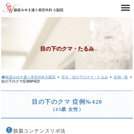
目の下のクマ・たるみ
銀座みゆき通り美容外科大阪院
>
目元・目の下のクマ・たるみ
>
症例一覧
>
目の下のクマ症例№420
目の下のクマ 症例№420
（43歳 女性）
脱脂コンデンスリポ法