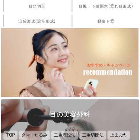
目頭切開
目尻・下瞼開大(垂れ目形成)
涙袋形成(涙堂形成)
眼瞼下垂
目の美容外科
TOP
クマ・たるみ
二重埋没法
二重切開法
上まぶた