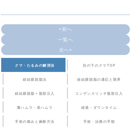
<前へ
一覧へ
次へ>
クマ・たるみの解消法
目の下のクマTOP
経結膜脱脂法
経結膜脱脂の適応と限界
経結膜脱脂＋脂肪注入
コンデンスリッチ脂肪注入
裏ハムラ・表ハムラ
経過・ダウンタイム
手術の痛みと麻酔方法
手術・治療の手順