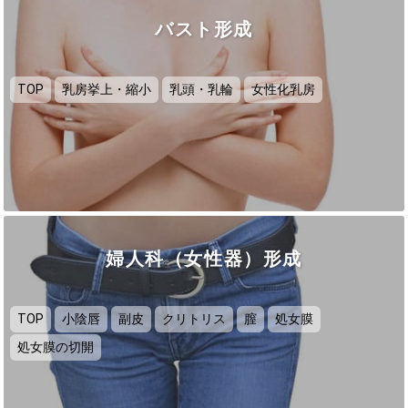
バスト形成
TOP
乳房挙上・縮小
乳頭・乳輪
女性化乳房
婦人科（女性器）形成
TOP
小陰唇
副皮
クリトリス
膣
処女膜
処女膜の切開