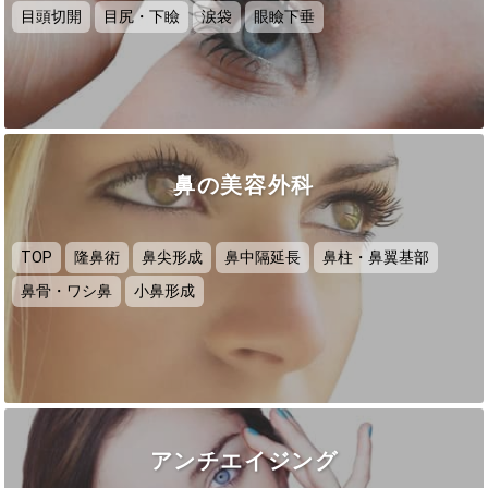
目頭切開
目尻・下瞼
涙袋
眼瞼下垂
鼻の美容外科
TOP
隆鼻術
鼻尖形成
鼻中隔延長
鼻柱・鼻翼基部
鼻骨・ワシ鼻
小鼻形成
アンチエイジング