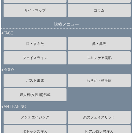
サイトマップ
コラム
診療メニュー
●FACE
目・まぶた
鼻・鼻先
フェイスライン
スキンケア美肌
●BODY
バスト形成
わきが・多汗症
婦人科(女性器)形成
●ANTI-AGING
アンチエイジング
糸のフェイスリフト
ボトックス注入
ヒアルロン酸注入