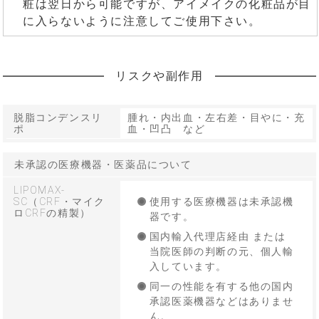
粧は翌日から可能ですが、アイメイクの化粧品が目
に入らないように注意してご使用下さい。
リスクや副作用
脱脂コンデンスリ
腫れ・内出血・左右差・目やに・充
ポ
血・凹凸 など
未承認の医療機器・医薬品について
LIPOMAX-
SC（CRF・マイク
使用する医療機器は未承認機
ロCRFの精製）
器です。
国内輸入代理店経由 または
当院医師の判断の元、個人輸
入しています。
同一の性能を有する他の国内
承認医薬機器などはありませ
ん。