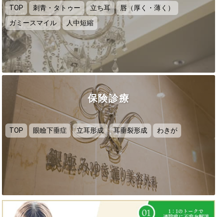
TOP
刺青・タトゥー
立ち耳
唇（厚く・薄く）
ガミースマイル
人中短縮
保険診療
TOP
眼瞼下垂症
立耳形成
耳垂裂形成
わきが