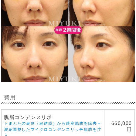
費用
脱脂コンデンスリポ
660,000
下まぶたの裏側（経結膜）から眼窩脂肪を除去＋
円
濃縮調整したマイクロコンデンスリッチ脂肪を注
入