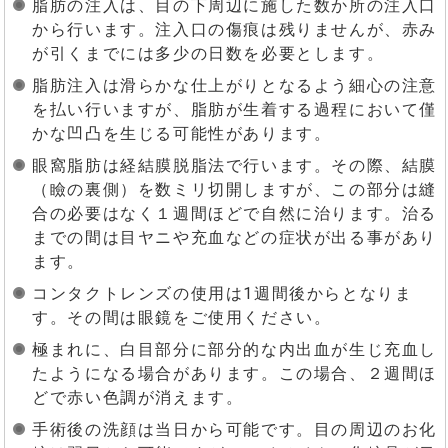
脂肪の注入は、目の下周辺に施した数か所の注入口
から行います。注入口の傷痕は残りませんが、赤み
が引くまでには多少の日数を必要とします。
脂肪注入は滑らかな仕上がりとなるよう細心の注意
を払い行いますが、脂肪が生着する過程において僅
かな凹凸を生じる可能性があります。
眼窩脂肪は経結膜脱脂法で行います。その際、結膜
（瞼の裏側）を数ミリ切開しますが、この部分は縫
合の必要はなく１週間ほどで自然に治ります。治る
までの間は目ヤニや充血などの症状が出る事があり
ます。
コンタクトレンズの使用は1週間後からとなりま
す。その間は眼鏡をご使用ください。
極まれに、白目部分に部分的な内出血が生じ充血し
たようになる場合があります。この場合、２週間ほ
どで赤い色調が消えます。
手術後の洗顔は当日から可能です。目の周辺のお化