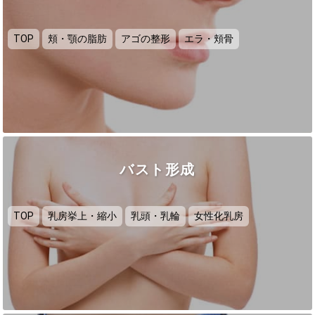
TOP
頬・顎の脂肪
アゴの整形
エラ・頬骨
バスト形成
TOP
乳房挙上・縮小
乳頭・乳輪
女性化乳房