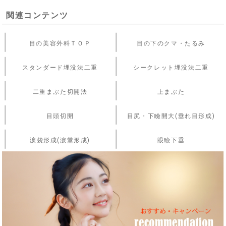
関連コンテンツ
目の美容外科ＴＯＰ
目の下のクマ・たるみ
スタンダード埋没法二重
シークレット埋没法二重
二重まぶた切開法
上まぶた
目頭切開
目尻・下瞼開大(垂れ目形成)
涙袋形成(涙堂形成)
眼瞼下垂