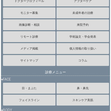
ドクタープロフィール
アフターケア
モニター募集
未成年者の治療
画像診断・相談
来院予約
リモート診療
学術論文・学会発表
メディア掲載
個人情報の取り扱い
サイトマップ
コラム
診療メニュー
●FACE
目・まぶた
鼻・鼻先
フェイスライン
スキンケア美肌
●BODY