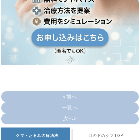
<前へ
一覧へ
次へ>
クマ・たるみの解消法
目の下のクマTOP