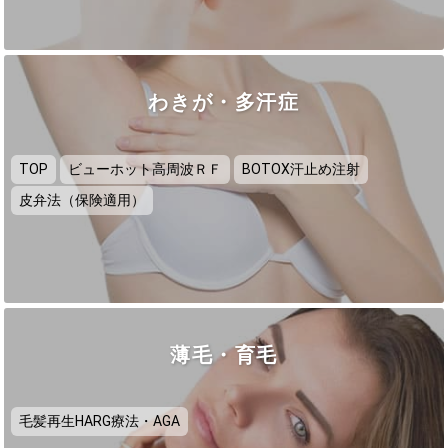
わきが・多汗症
TOP
ビューホット高周波ＲＦ
BOTOX汗止め注射
皮弁法（保険適用）
薄毛・育毛
毛髪再生HARG療法・AGA