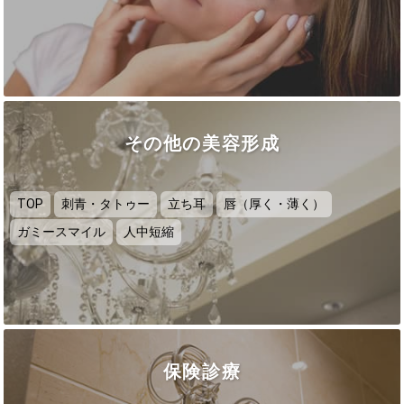
その他の美容形成
TOP
刺青・タトゥー
立ち耳
唇（厚く・薄く）
ガミースマイル
人中短縮
保険診療