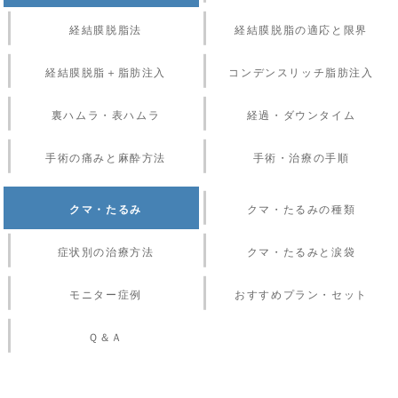
経結膜脱脂法
経結膜脱脂の適応と限界
経結膜脱脂＋脂肪注入
コンデンスリッチ脂肪注入
裏ハムラ・表ハムラ
経過・ダウンタイム
手術の痛みと麻酔方法
手術・治療の手順
クマ・たるみ
クマ・たるみの種類
症状別の治療方法
クマ・たるみと涙袋
モニター症例
おすすめプラン・セット
Ｑ＆Ａ