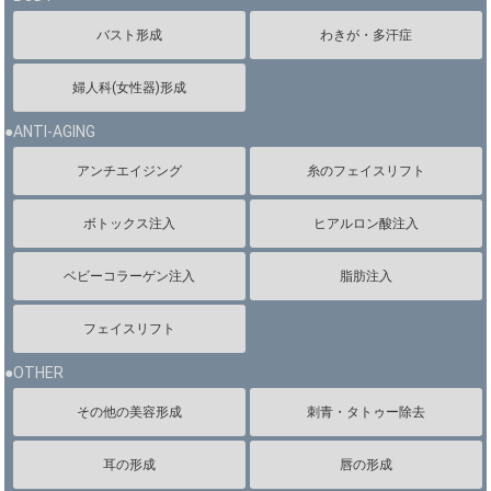
バスト形成
わきが・多汗症
婦人科(女性器)形成
●ANTI-AGING
アンチエイジング
糸のフェイスリフト
ボトックス注入
ヒアルロン酸注入
ベビーコラーゲン注入
脂肪注入
フェイスリフト
●OTHER
その他の美容形成
刺青・タトゥー除去
耳の形成
唇の形成