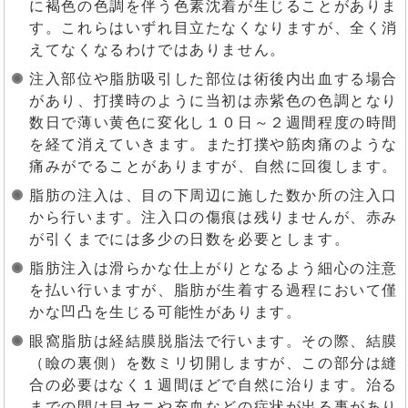
に褐色の色調を伴う色素沈着が生じることがありま
す。これらはいずれ目立たなくなりますが、全く消
えてなくなるわけではありません。
注入部位や脂肪吸引した部位は術後内出血する場合
があり、打撲時のように当初は赤紫色の色調となり
数日で薄い黄色に変化し１０日～２週間程度の時間
を経て消えていきます。また打撲や筋肉痛のような
痛みがでることがありますが、自然に回復します。
脂肪の注入は、目の下周辺に施した数か所の注入口
から行います。注入口の傷痕は残りませんが、赤み
が引くまでには多少の日数を必要とします。
脂肪注入は滑らかな仕上がりとなるよう細心の注意
を払い行いますが、脂肪が生着する過程において僅
かな凹凸を生じる可能性があります。
眼窩脂肪は経結膜脱脂法で行います。その際、結膜
（瞼の裏側）を数ミリ切開しますが、この部分は縫
合の必要はなく１週間ほどで自然に治ります。治る
までの間は目ヤニや充血などの症状が出る事があり