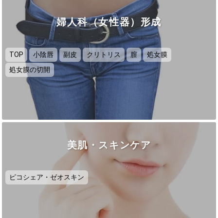
婦人科（女性器）形成
TOP
小陰唇
副皮
クリトリス
膣
処女膜
処女膜の切開
美肌・スキンケア
ピコシェア・ゼオスキン