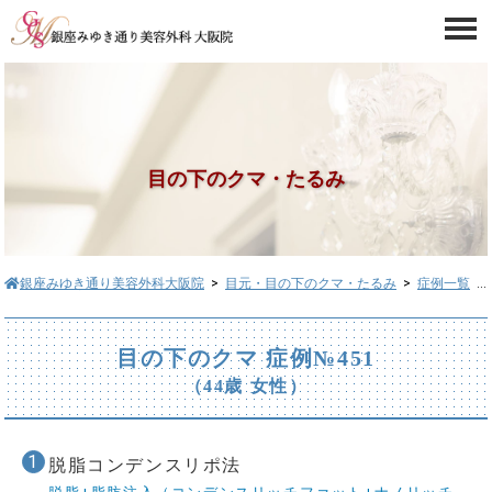
目の下のクマ・たるみ
銀座みゆき通り美容外科大阪院
>
目元・目の下のクマ・たるみ
>
症例一覧
> 目の下のクマ症例№451
目の下のクマ 症例№451
（44歳 女性）
脱脂コンデンスリポ法