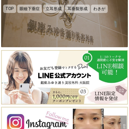
TOP
眼瞼下垂症
立耳形成
耳垂裂形成
わきが