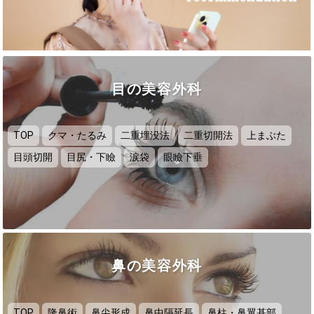
目の美容外科
TOP
クマ・たるみ
二重埋没法
二重切開法
上まぶた
目頭切開
目尻・下瞼
涙袋
眼瞼下垂
鼻の美容外科
TOP
隆鼻術
鼻尖形成
鼻中隔延長
鼻柱・鼻翼基部