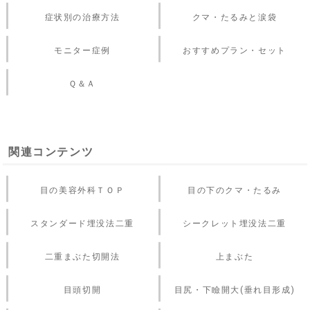
症状別の治療方法
クマ・たるみと涙袋
モニター症例
おすすめプラン・セット
Ｑ＆Ａ
関連コンテンツ
目の美容外科ＴＯＰ
目の下のクマ・たるみ
スタンダード埋没法二重
シークレット埋没法二重
二重まぶた切開法
上まぶた
目頭切開
目尻・下瞼開大(垂れ目形成)