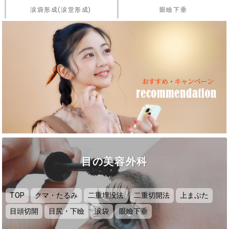
涙袋形成(涙堂形成)
眼瞼下垂
目の美容外科
TOP
クマ・たるみ
二重埋没法
二重切開法
上まぶた
目頭切開
目尻・下瞼
涙袋
眼瞼下垂