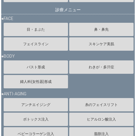
診療メニュー
●FACE
目・まぶた
鼻・鼻先
フェイスライン
スキンケア美肌
●BODY
バスト形成
わきが・多汗症
婦人科(女性器)形成
●ANTI-AGING
アンチエイジング
糸のフェイスリフト
ボトックス注入
ヒアルロン酸注入
ベビーコラーゲン注入
脂肪注入