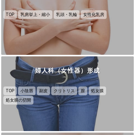
TOP
乳房挙上・縮小
乳頭・乳輪
女性化乳房
婦人科（女性器）形成
TOP
小陰唇
副皮
クリトリス
膣
処女膜
処女膜の切開