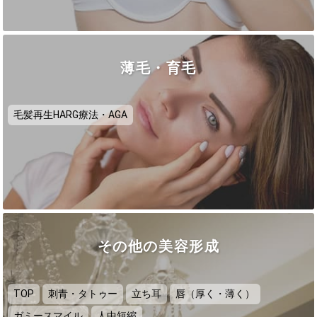
薄毛・育毛
毛髪再生HARG療法・AGA
その他の美容形成
TOP
刺青・タトゥー
立ち耳
唇（厚く・薄く）
ガミースマイル
人中短縮