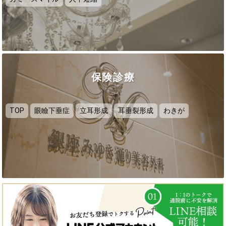
保険診療
TOP
眼瞼下垂症
立耳形成
耳垂裂形成
わきが