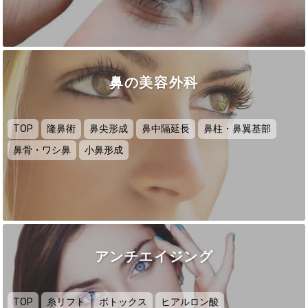
鼻の美容外科
TOP
隆鼻術
鼻尖形成
鼻中隔延長
鼻柱・鼻翼基部
鼻骨・ワシ鼻
小鼻形成
アンチエイジング
TOP
糸リフト
ボトックス
ヒアルロン酸