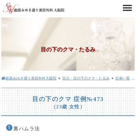
目の下のクマ・たるみ
銀座みゆき通り美容外科大阪院
>
目元・目の下のクマ・たるみ
>
症例一覧
> 目の下のクマ症例№473
目の下のクマ 症例№473
（23歳 女性）
裏ハムラ法