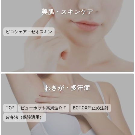
美肌・スキンケア
ピコシェア・ゼオスキン
わきが・多汗症
TOP
ビューホット高周波ＲＦ
BOTOX汗止め注射
皮弁法（保険適用）