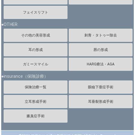
フェイスリフト
●OTHER
その他の美容形成
刺青・タトゥー除去
耳の形成
唇の形成
ガミースマイル
HARG療法・AGA
●insurance（保険診療）
保険治療一覧
眼瞼下垂症手術
立耳形成手術
耳垂裂形成手術
腋臭症手術