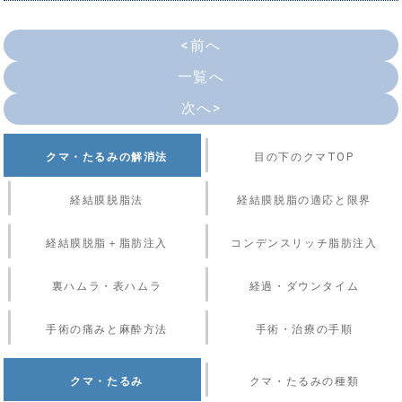
<前へ
一覧へ
次へ>
クマ・たるみの解消法
目の下のクマTOP
経結膜脱脂法
経結膜脱脂の適応と限界
経結膜脱脂＋脂肪注入
コンデンスリッチ脂肪注入
裏ハムラ・表ハムラ
経過・ダウンタイム
手術の痛みと麻酔方法
手術・治療の手順
クマ・たるみ
クマ・たるみの種類