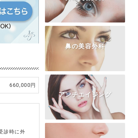
鼻の美容外科
TOP
クマ・たるみ
二重埋没法
二重切開法
上まぶた
目頭切開
目尻・下瞼
涙袋
眼瞼下垂
660,000円
アンチエイジング
TOP
隆鼻術
鼻尖形成
鼻中隔延長
鼻柱・鼻翼基部
鼻骨・ワシ鼻
小鼻形成
受診時に外