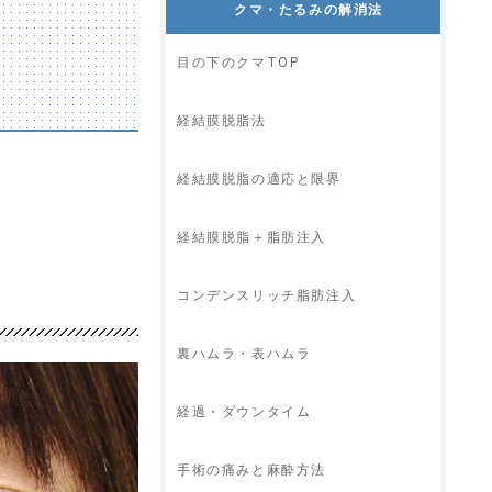
クマ・たるみの解消法
目の下のクマTOP
経結膜脱脂法
経結膜脱脂の適応と限界
経結膜脱脂＋脂肪注入
コンデンスリッチ脂肪注入
裏ハムラ・表ハムラ
経過・ダウンタイム
手術の痛みと麻酔方法