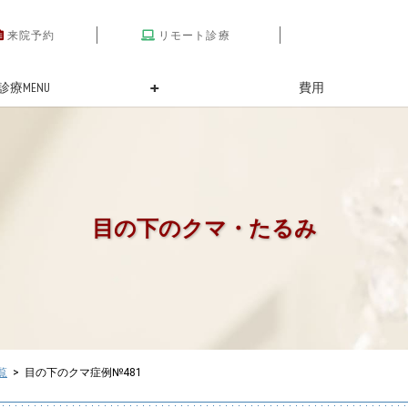
来院予約
リモート診療
診療MENU
費用
目の下のクマ・たるみ
覧
> 目の下のクマ症例№481