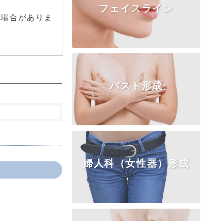
フェイスライン
TOP
糸リフト
ボトックス
つ場合がありま
ヒアルロン酸
コラーゲン注入
脂肪注入
フェイスリフト
バスト形成
TOP
頬・顎の脂肪
アゴの整形
エラ・頬骨
婦人科（女性器）形成
TOP
乳房挙上・縮小
乳頭・乳輪
女性化乳房