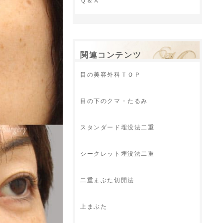
Ｑ＆Ａ
関連コンテンツ
目の美容外科ＴＯＰ
目の下のクマ・たるみ
スタンダード埋没法二重
シークレット埋没法二重
二重まぶた切開法
上まぶた