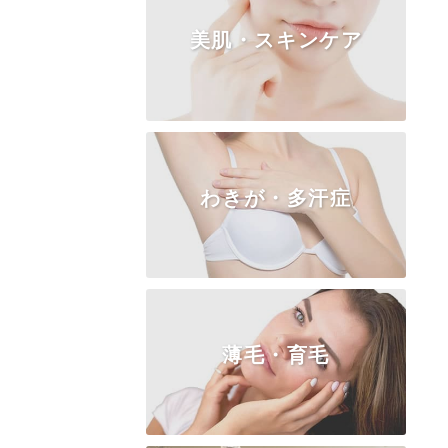
美肌・スキンケア
TOP
小陰唇
副皮
クリトリス
膣
処女膜
処女膜の切開
わきが・多汗症
ピコシェア・ゼオスキン
薄毛・育毛
TOP
ビューホット高周波ＲＦ
BOTOX汗止め注射
皮弁法（保険適用）