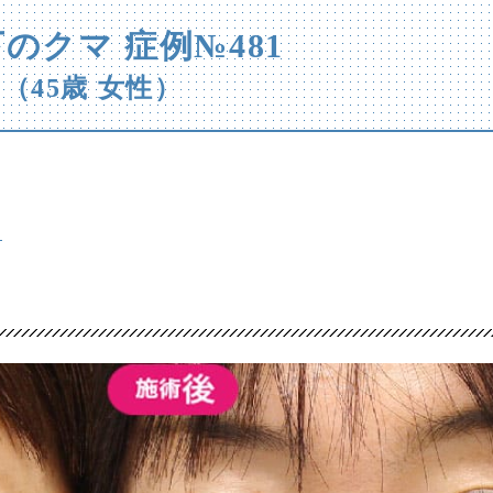
のクマ 症例№481
（45歳 女性）
ら