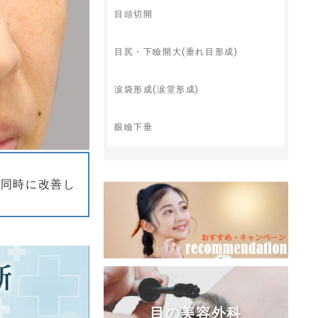
目頭切開
目尻・下瞼開大(垂れ目形成)
涙袋形成(涙堂形成)
眼瞼下垂
を同時に改善し
目の美容外科