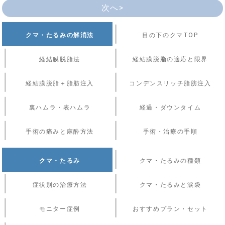
次へ>
クマ・たるみの解消法
目の下のクマTOP
経結膜脱脂法
経結膜脱脂の適応と限界
経結膜脱脂＋脂肪注入
コンデンスリッチ脂肪注入
裏ハムラ・表ハムラ
経過・ダウンタイム
手術の痛みと麻酔方法
手術・治療の手順
クマ・たるみ
クマ・たるみの種類
症状別の治療方法
クマ・たるみと涙袋
モニター症例
おすすめプラン・セット