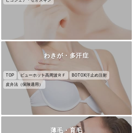
ピコシェア・ゼオスキン
わきが・多汗症
TOP
ビューホット高周波ＲＦ
BOTOX汗止め注射
皮弁法（保険適用）
薄毛・育毛