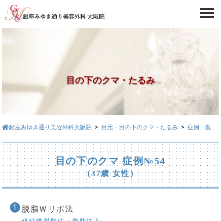
目の下のクマ・たるみ
銀座みゆき通り美容外科大阪院
>
目元・目の下のクマ・たるみ
>
症例一覧
> 目の下のクマ症例№54
目の下のクマ 症例№54
（37歳 女性）
脱脂Ｗリポ法