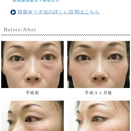
経結膜脱脂法＋脂肪注入
脱脂Ｗリポ法の詳しい説明はこちら
Before/After
手術前
手術３ヶ月後