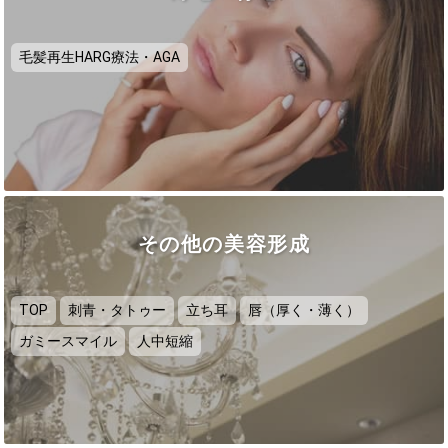
毛髪再生HARG療法・AGA
その他の美容形成
TOP
刺青・タトゥー
立ち耳
唇（厚く・薄く）
ガミースマイル
人中短縮