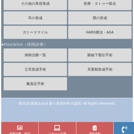
その他の美容形成
刺青・タトゥー除去
耳の形成
唇の形成
ガミースマイル
HARG療法・AGA
●insurance（保険診療）
保険治療一覧
眼瞼下垂症手術
立耳形成手術
耳垂裂形成手術
腋臭症手術
©
2026 銀座みゆき通り美容外科大阪院 All Rights Reserved.
画像診断・相談
リモート診療
来院予約