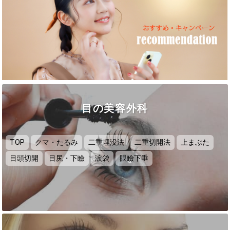
目の美容外科
TOP
クマ・たるみ
二重埋没法
二重切開法
上まぶた
目頭切開
目尻・下瞼
涙袋
眼瞼下垂