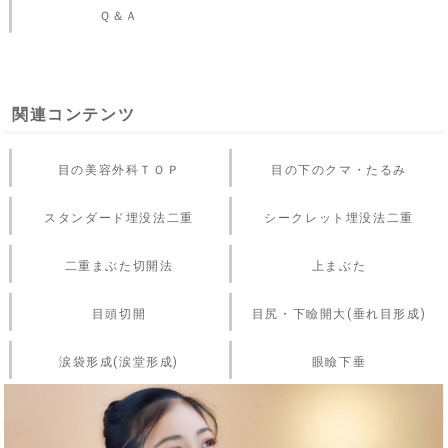
Ｑ＆Ａ
関連コンテンツ
目の美容外科ＴＯＰ
目の下のクマ・たるみ
スタンダード埋没法二重
シークレット埋没法二重
二重まぶた切開法
上まぶた
目頭切開
目尻・下瞼開大(垂れ目形成)
涙袋形成(涙堂形成)
眼瞼下垂