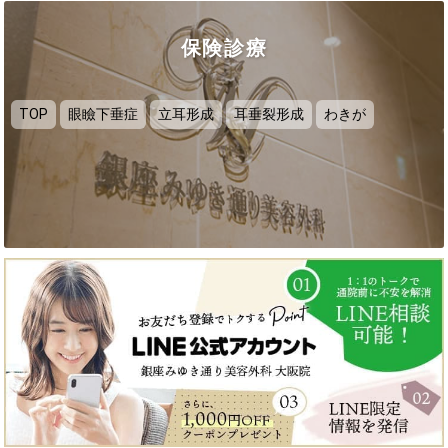
保険診療
TOP
眼瞼下垂症
立耳形成
耳垂裂形成
わきが