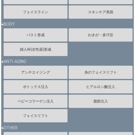
フェイスライン
スキンケア美肌
●BODY
バスト形成
わきが・多汗症
婦人科(女性器)形成
●ANTI-AGING
アンチエイジング
糸のフェイスリフト
ボトックス注入
ヒアルロン酸注入
ベビーコラーゲン注入
脂肪注入
フェイスリフト
●OTHER