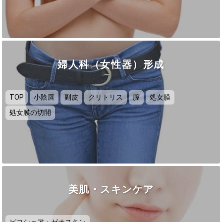
婦人科（女性器）形成
TOP
小陰唇
副皮
クリトリス
膣
処女膜
処女膜の切開
美肌・スキンケア