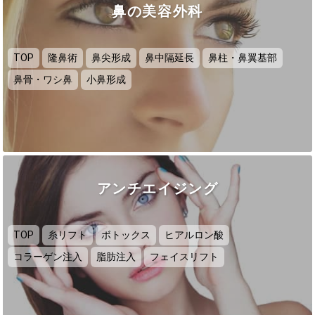
鼻の美容外科
TOP
隆鼻術
鼻尖形成
鼻中隔延長
鼻柱・鼻翼基部
鼻骨・ワシ鼻
小鼻形成
アンチエイジング
TOP
糸リフト
ボトックス
ヒアルロン酸
コラーゲン注入
脂肪注入
フェイスリフト