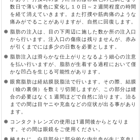
数日で薄い黄色に変化し１０日～２週間程度の時間
を経て消えていきます。また打撲や筋肉痛のような
痛みがでることがありますが、自然に回復します。
脂肪の注入は、目の下周辺に施した数か所の注入口
から行います。注入口の傷痕は残りませんが、赤み
が引くまでには多少の日数を必要とします。
脂肪注入は滑らかな仕上がりとなるよう細心の注意
を払い行いますが、脂肪が生着する過程において僅
かな凹凸を生じる可能性があります。
眼窩脂肪は経結膜脱脂法で行います。その際、結膜
（瞼の裏側）を数ミリ切開しますが、この部分は縫
合の必要はなく１週間ほどで自然に治ります。治る
までの間は目ヤニや充血などの症状が出る事があり
ます。
コンタクトレンズの使用は1週間後からとなりま
す。その間は眼鏡をご使用ください。
極まれに、白目部分に部分的な内出血が生じ充血し