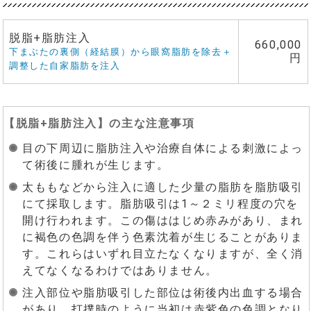
脱脂+脂肪注入
660,000
下まぶたの裏側（経結膜）から眼窩脂肪を除去＋
円
調整した自家脂肪を注入
【
脱脂+脂肪注入
】の主な注意事項
目の下周辺に脂肪注入や治療自体による刺激によっ
て術後に腫れが生じます。
太ももなどから注入に適した少量の脂肪を脂肪吸引
にて採取します。脂肪吸引は1～２ミリ程度の穴を
開け行われます。この傷ははじめ赤みがあり、まれ
に褐色の色調を伴う色素沈着が生じることがありま
す。これらはいずれ目立たなくなりますが、全く消
えてなくなるわけではありません。
注入部位や脂肪吸引した部位は術後内出血する場合
があり、打撲時のように当初は赤紫色の色調となり