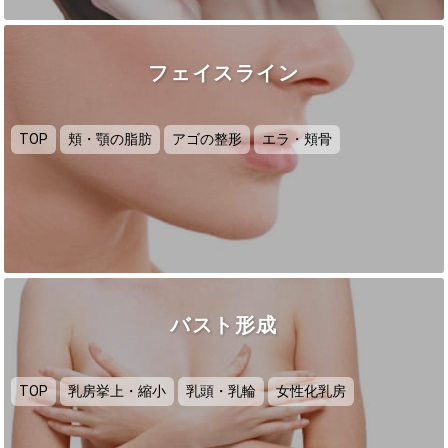
フェイスライン
TOP
頬・顎の脂肪
アゴの整形
エラ・頬骨
バスト形成
TOP
乳房挙上・縮小
乳頭・乳輪
女性化乳房