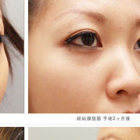
経結膜脱脂 手術2ヶ月後