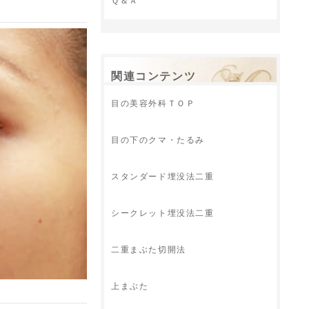
Ｑ＆Ａ
関連コンテンツ
目の美容外科ＴＯＰ
目の下のクマ・たるみ
スタンダード埋没法二重
シークレット埋没法二重
二重まぶた切開法
上まぶた