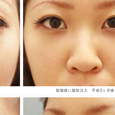
脱脂後に脂肪注入 手術2ヶ月後