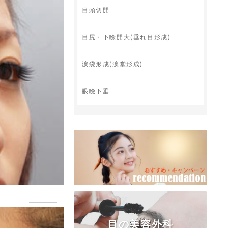
目頭切開
目尻・下瞼開大(垂れ目形成)
涙袋形成(涙堂形成)
眼瞼下垂
目の美容外科