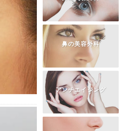
鼻の美容外科
TOP
クマ・たるみ
二重埋没法
二重切開法
上まぶた
目頭切開
目尻・下瞼
涙袋
眼瞼下垂
アンチエイジング
TOP
隆鼻術
鼻尖形成
鼻中隔延長
鼻柱・鼻翼基部
鼻骨・ワシ鼻
小鼻形成