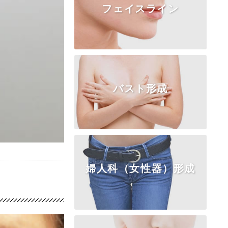
フェイスライン
TOP
糸リフト
ボトックス
ヒアルロン酸
コラーゲン注入
脂肪注入
フェイスリフト
バスト形成
TOP
頬・顎の脂肪
アゴの整形
エラ・頬骨
婦人科（女性器）形成
TOP
乳房挙上・縮小
乳頭・乳輪
女性化乳房