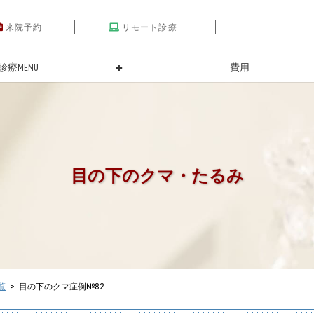
来院予約
リモート診療
診療MENU
費用
目の下のクマ・たるみ
覧
> 目の下のクマ症例№82