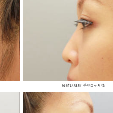
経結膜脱脂 手術2ヶ月後