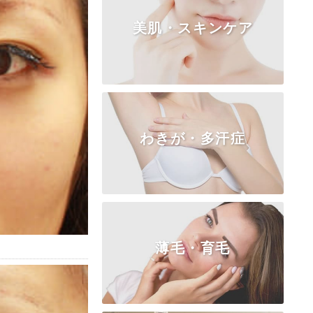
美肌・スキンケア
TOP
小陰唇
副皮
クリトリス
膣
処女膜
処女膜の切開
わきが・多汗症
ピコシェア・ゼオスキン
薄毛・育毛
TOP
ビューホット高周波ＲＦ
BOTOX汗止め注射
皮弁法（保険適用）