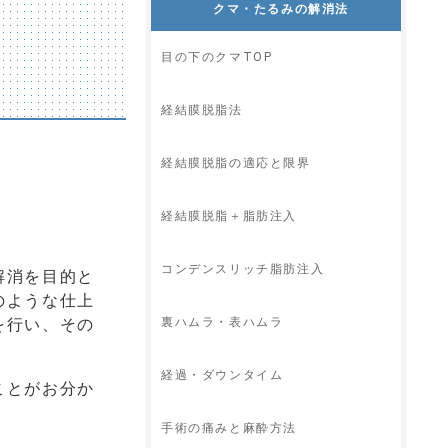
クマ・たるみの解消法
目の下のクマTOP
経結膜脱脂法
経結膜脱脂の適応と限界
経結膜脱脂＋脂肪注入
コンデンスリッチ脂肪注入
解消を目的と
のような仕上
を行い、その
裏ハムラ・表ハムラ
経過・ダウンタイム
ことがお分か
手術の痛みと麻酔方法