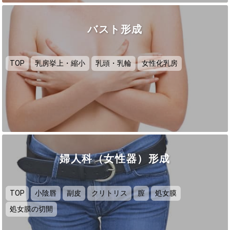
バスト形成
TOP
乳房挙上・縮小
乳頭・乳輪
女性化乳房
婦人科（女性器）形成
TOP
小陰唇
副皮
クリトリス
膣
処女膜
処女膜の切開