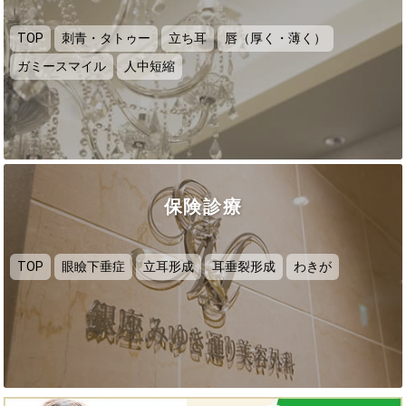
TOP
刺青・タトゥー
立ち耳
唇（厚く・薄く）
ガミースマイル
人中短縮
保険診療
TOP
眼瞼下垂症
立耳形成
耳垂裂形成
わきが