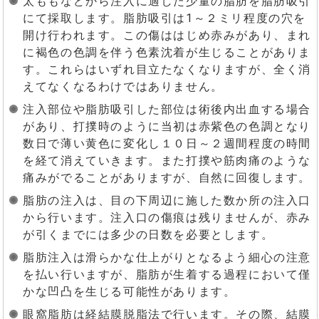
太ももなどから注入に適した少量の脂肪を脂肪吸引
にて採取します。脂肪吸引は1～２ミリ程度の穴を
開け行われます。この傷ははじめ赤みがあり、まれ
に褐色の色調を伴う色素沈着が生じることがありま
す。これらはいずれ目立たなくなりますが、全く消
えてなくなるわけではありません。
注入部位や脂肪吸引した部位は術後内出血する場合
があり、打撲時のように当初は赤紫色の色調となり
数日で薄い黄色に変化し１０日～２週間程度の時間
を経て消えていきます。また打撲や筋肉痛のような
痛みがでることがありますが、自然に回復します。
脂肪の注入は、目の下周辺に施した数か所の注入口
から行います。注入口の傷痕は残りませんが、赤み
が引くまでには多少の日数を必要とします。
脂肪注入は滑らかな仕上がりとなるよう細心の注意
を払い行いますが、脂肪が生着する過程において僅
かな凹凸を生じる可能性があります。
眼窩脂肪は経結膜脱脂法で行います。その際、結膜