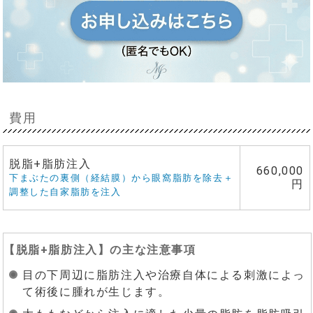
費用
脱脂+脂肪注入
660,000
下まぶたの裏側（経結膜）から眼窩脂肪を除去＋
円
調整した自家脂肪を注入
【
脱脂+脂肪注入
】の主な注意事項
目の下周辺に脂肪注入や治療自体による刺激によっ
て術後に腫れが生じます。