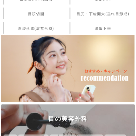
目頭切開
目尻・下瞼開大(垂れ目形成)
涙袋形成(涙堂形成)
眼瞼下垂
目の美容外科