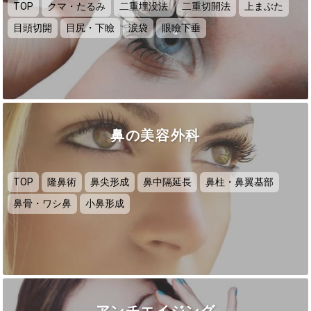
TOP
クマ・たるみ
二重埋没法
二重切開法
上まぶた
目頭切開
目尻・下瞼
涙袋
眼瞼下垂
鼻の美容外科
TOP
隆鼻術
鼻尖形成
鼻中隔延長
鼻柱・鼻翼基部
鼻骨・ワシ鼻
小鼻形成
アンチエイジング