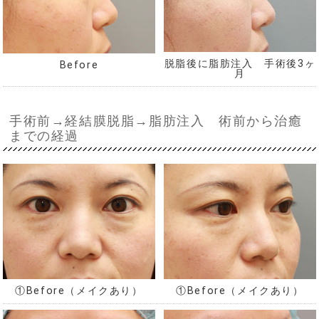
脱脂後に脂肪注入 手術後3ヶ
Before
月
手術前→経結膜脱脂→脂肪注入 術前から治癒
までの経過
①Before（メイクあり）
①Before（メイクあり）