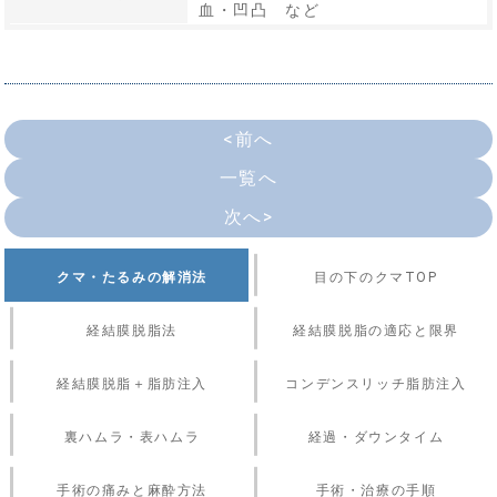
血・凹凸 など
<前へ
一覧へ
次へ>
クマ・たるみの解消法
目の下のクマTOP
経結膜脱脂法
経結膜脱脂の適応と限界
経結膜脱脂＋脂肪注入
コンデンスリッチ脂肪注入
裏ハムラ・表ハムラ
経過・ダウンタイム
手術の痛みと麻酔方法
手術・治療の手順