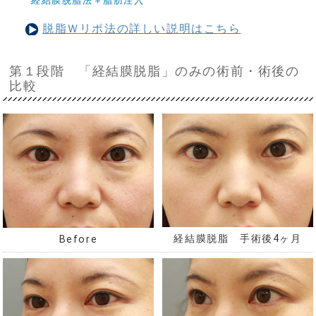
経結膜脱脂法＋脂肪注入
脱脂Ｗリポ法の詳しい説明はこちら
第１段階 「経結膜脱脂」のみの術前・術後の
比較
経結膜脱脂 手術後4ヶ月
Before