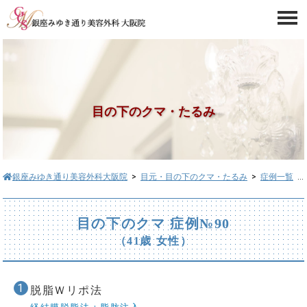
目の下のクマ・たるみ
銀座みゆき通り美容外科大阪院
>
目元・目の下のクマ・たるみ
>
症例一覧
> 目の下のクマ症例№90
目の下のクマ 症例№90
（41歳 女性）
脱脂Ｗリポ法