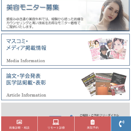
画像診断・相談
リモート診療
来院予約
大阪市北区曽根崎新地1-5-18 零北新地５F