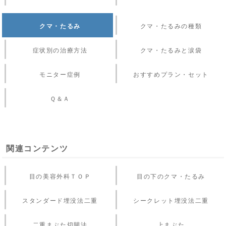
クマ・たるみ
クマ・たるみの種類
症状別の治療方法
クマ・たるみと涙袋
モニター症例
おすすめプラン・セット
Ｑ＆Ａ
関連コンテンツ
目の美容外科ＴＯＰ
目の下のクマ・たるみ
スタンダード埋没法二重
シークレット埋没法二重
二重まぶた切開法
上まぶた